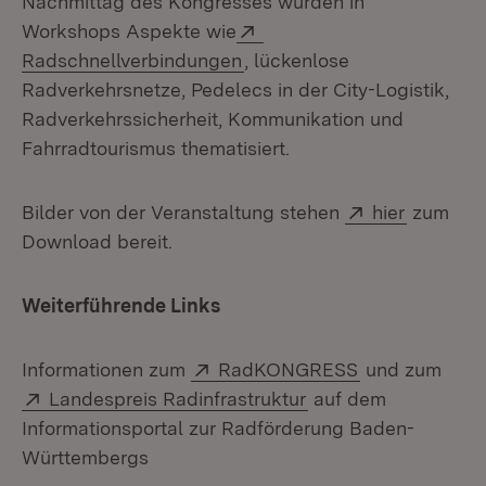
Nachmittag des Kongresses wurden in
Extern:
Workshops Aspekte wie
(Öffnet in neuem Fenster)
Radschnellverbindungen
, lückenlose
Radverkehrsnetze, Pedelecs in der City-Logistik,
Radverkehrssicherheit, Kommunikation und
Fahrradtourismus thematisiert.
Extern:
(Öffnet 
Bilder von der Veranstaltung stehen
hier
zum
Download bereit.
Weiterführende Links
Extern:
(Öffnet in neu
Informationen zum
RadKONGRESS
und zum
Extern:
(Öffnet in neuem Fe
Landespreis Radinfrastruktur
auf dem
Informationsportal zur Radförderung Baden-
Württembergs