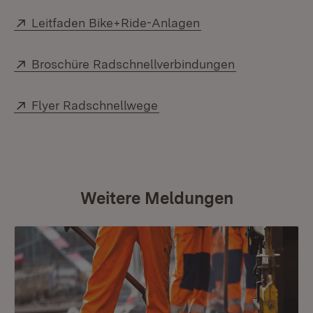
Extern:
(Öffnet in neuem Fe
Leitfaden Bike+Ride-Anlagen
Extern:
(Öffnet in ne
Broschüre Radschnellverbindungen
Extern:
(Öffnet in neuem Fenster)
Flyer Radschnellwege
Weitere Meldungen