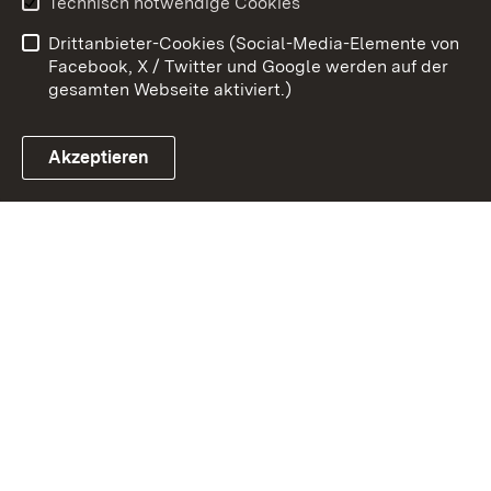
Technisch notwendige Cookies
Barrierefreiheit
Drittanbieter-Cookies (Social-Media-Elemente von
Impressum
Cookies
Facebook, X / Twitter und Google werden auf der
gesamten Webseite aktiviert.)
Akzeptieren
Link zum Landesportal