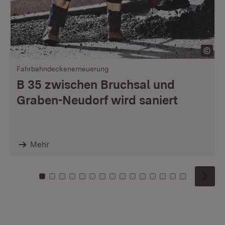
Fahrbahndeckenerneuerung
B 35 zwischen Bruchsal und
Graben-Neudorf wird saniert
Mehr
Zu Kachel: 0
Zu Kachel: 1
Zu Kachel: 2
Zu Kachel: 3
Zu Kachel: 4
Zu Kachel: 5
Zu Kachel: 6
Zu Kachel: 7
Zu Kachel: 8
Zu Kachel: 9
Zu Kachel: 10
Zu Kachel: 11
Zu Kachel: 12
Zu Kachel: 1
Zu Kachel