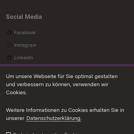
Social Media
Facebook
Instagram
LinkedIn
Mastodon
Um unsere Webseite für Sie optimal gestalten
X / Twitter
und verbessern zu können, verwenden wir
Cookies.
Youtube
Weitere Informationen zu Cookies erhalten Sie in
Zum 
unserer
Datenschutzerklärung
.
Kontakt
Datenschutz
Benutzungshinweise
Erklärung zur