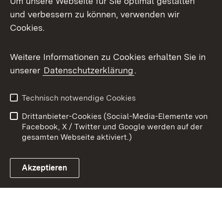
Um unsere Webseite für Sie optimal gestalten
X / Twitter
und verbessern zu können, verwenden wir
Cookies.
Youtube
Weitere Informationen zu Cookies erhalten Sie in
Zum 
unserer
Datenschutzerklärung
.
Kontakt
Datenschutz
Benutzungshinweise
Erklärung zur
Technisch notwendige Cookies
Barrierefreiheit
Drittanbieter-Cookies (Social-Media-Elemente von
Impressum
Cookies
Facebook, X / Twitter und Google werden auf der
gesamten Webseite aktiviert.)
Akzeptieren
Link zum Landesportal