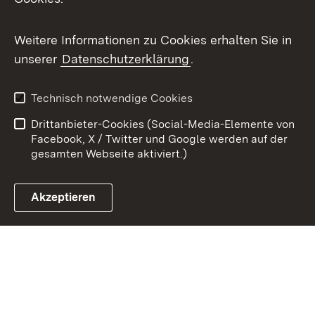
Youtube
Weitere Informationen zu Cookies erhalten Sie in
Zum 
unserer
Datenschutzerklärung
.
Kontakt
Datenschutz
Benutzungshinweise
Erklärung zur
Technisch notwendige Cookies
Barrierefreiheit
Drittanbieter-Cookies (Social-Media-Elemente von
Impressum
Cookies
Facebook, X / Twitter und Google werden auf der
gesamten Webseite aktiviert.)
Akzeptieren
Link zum Landesportal