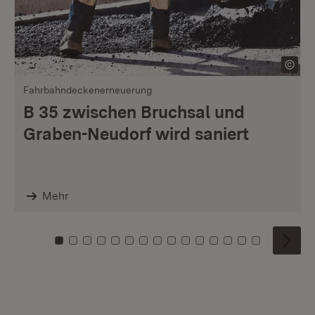
Fahrbahndeckenerneuerung
B 35 zwischen Bruchsal und
Graben-Neudorf wird saniert
Mehr
Zu Kachel: 0
Zu Kachel: 1
Zu Kachel: 2
Zu Kachel: 3
Zu Kachel: 4
Zu Kachel: 5
Zu Kachel: 6
Zu Kachel: 7
Zu Kachel: 8
Zu Kachel: 9
Zu Kachel: 10
Zu Kachel: 11
Zu Kachel: 12
Zu Kachel: 1
Zu Kachel