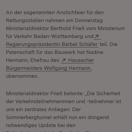
An der sogenannten Anstichfeier für den
Rettungsstollen nahmen am Donnerstag
Ministerialdirektor Berthold Frieß vom Ministerium
Extern:
für Verkehr Baden-Württemberg und
(Öffnet in ne
Regierungspräsidentin Bärbel Schäfer
teil. Die
Patenschaft für das Bauwerk hat Nadine
Extern:
Hermann, Ehefrau des
Hausacher
(Öffnet in neuem
Bürgermeisters Wolfgang Hermann
,
übernommen.
Ministerialdirektor Frieß betonte: „Die Sicherheit
der Verkehrsteilnehmerinnen und -teilnehmer ist
uns ein zentrales Anliegen. Der
Sommerbergtunnel erhält nun ein dringend
notwendiges Update bei den