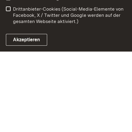
Barrierefreiheit
Drittanbieter-Cookies (Social-Media-Elemente von
Impressum
Cookies
Facebook, X / Twitter und Google werden auf der
gesamten Webseite aktiviert.)
Akzeptieren
Link zum Landesportal