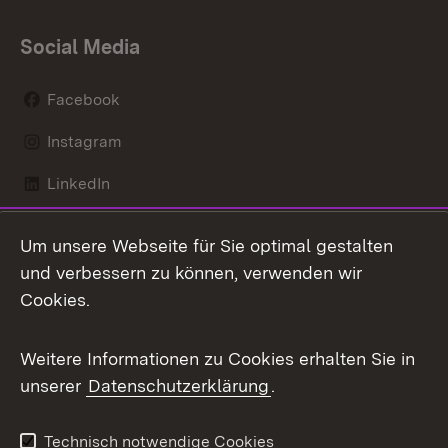
Social Media
Facebook
Instagram
LinkedIn
Mastodon
Um unsere Webseite für Sie optimal gestalten
X / Twitter
und verbessern zu können, verwenden wir
Cookies.
Youtube
Weitere Informationen zu Cookies erhalten Sie in
Zum 
unserer
Datenschutzerklärung
.
Kontakt
Datenschutz
Benutzungshinweise
Erklärung zur
Technisch notwendige Cookies