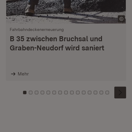
Fahrbahndeckenerneuerung
B 35 zwischen Bruchsal und
Graben-Neudorf wird saniert
Mehr
Zu Kachel: 0
Zu Kachel: 1
Zu Kachel: 2
Zu Kachel: 3
Zu Kachel: 4
Zu Kachel: 5
Zu Kachel: 6
Zu Kachel: 7
Zu Kachel: 8
Zu Kachel: 9
Zu Kachel: 10
Zu Kachel: 11
Zu Kachel: 12
Zu Kachel: 1
Zu Kachel