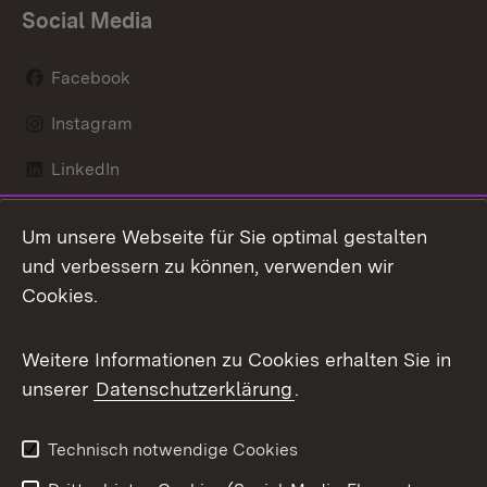
Social Media
Facebook
Instagram
LinkedIn
Mastodon
Um unsere Webseite für Sie optimal gestalten
X / Twitter
und verbessern zu können, verwenden wir
Cookies.
Youtube
Weitere Informationen zu Cookies erhalten Sie in
Zum 
unserer
Datenschutzerklärung
.
Kontakt
Datenschutz
Benutzungshinweise
Erklärung zur
Technisch notwendige Cookies
Barrierefreiheit