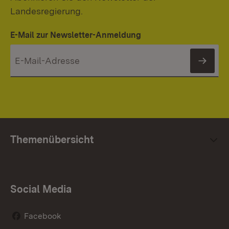
Landesregierung.
E-Mail zur Newsletter-Anmeldung
News
Themenübersicht
Social Media
Facebook