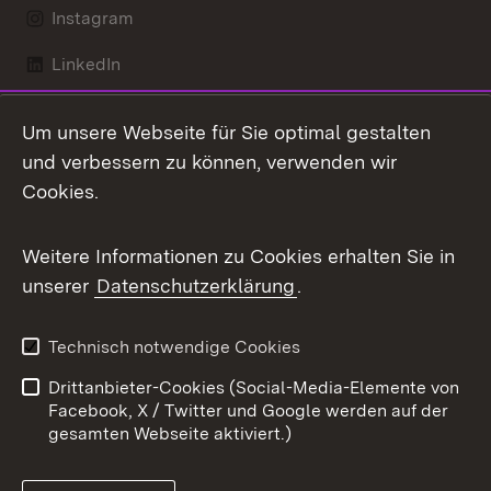
Instagram
LinkedIn
Mastodon
Um unsere Webseite für Sie optimal gestalten
X / Twitter
und verbessern zu können, verwenden wir
Cookies.
Youtube
Weitere Informationen zu Cookies erhalten Sie in
Zum 
unserer
Datenschutzerklärung
.
Kontakt
Datenschutz
Benutzungshinweise
Erklärung zur
Technisch notwendige Cookies
Barrierefreiheit
Drittanbieter-Cookies (Social-Media-Elemente von
Impressum
Cookies
Facebook, X / Twitter und Google werden auf der
gesamten Webseite aktiviert.)