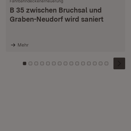
Fahrbahndeckenerneuerung
B 35 zwischen Bruchsal und
Graben-Neudorf wird saniert
Mehr
Zu Kachel: 0
Zu Kachel: 1
Zu Kachel: 2
Zu Kachel: 3
Zu Kachel: 4
Zu Kachel: 5
Zu Kachel: 6
Zu Kachel: 7
Zu Kachel: 8
Zu Kachel: 9
Zu Kachel: 10
Zu Kachel: 11
Zu Kachel: 12
Zu Kachel: 1
Zu Kachel