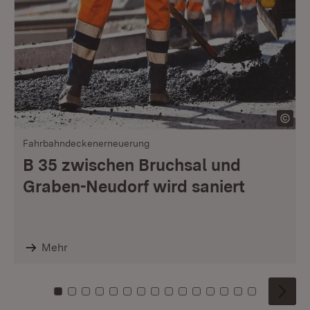
Fahrbahndeckenerneuerung
B 35 zwischen Bruchsal und
Graben-Neudorf wird saniert
Mehr
Zu Kachel: 0
Zu Kachel: 1
Zu Kachel: 2
Zu Kachel: 3
Zu Kachel: 4
Zu Kachel: 5
Zu Kachel: 6
Zu Kachel: 7
Zu Kachel: 8
Zu Kachel: 9
Zu Kachel: 10
Zu Kachel: 11
Zu Kachel: 12
Zu Kachel: 1
Zu Kachel