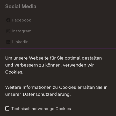
Social Media
Facebook
Instagram
LinkedIn
Mastodon
Um unsere Webseite für Sie optimal gestalten
X / Twitter
und verbessern zu können, verwenden wir
Cookies.
Youtube
Weitere Informationen zu Cookies erhalten Sie in
Zum 
unserer
Datenschutzerklärung
.
Kontakt
Datenschutz
Benutzungshinweise
Erklärung zur
Technisch notwendige Cookies
Barrierefreiheit