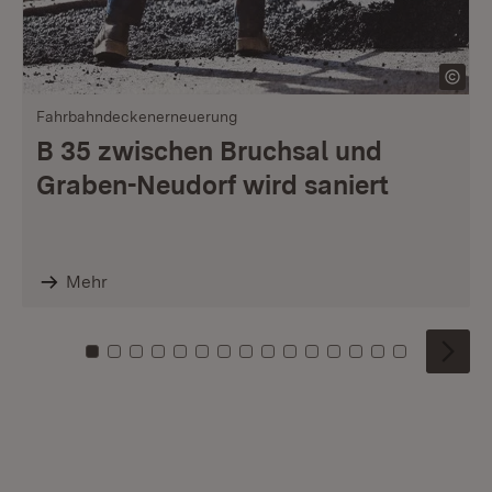
Fahrbahndeckenerneuerung
B 35 zwischen Bruchsal und
Graben-Neudorf wird saniert
Mehr
Zu Kachel: 0
Zu Kachel: 1
Zu Kachel: 2
Zu Kachel: 3
Zu Kachel: 4
Zu Kachel: 5
Zu Kachel: 6
Zu Kachel: 7
Zu Kachel: 8
Zu Kachel: 9
Zu Kachel: 10
Zu Kachel: 11
Zu Kachel: 12
Zu Kachel: 1
Zu Kachel