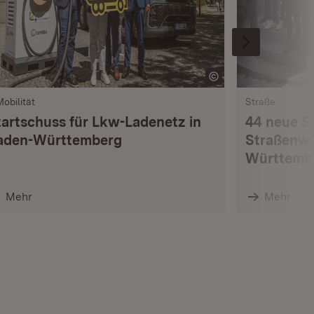
Mobilität
Straße
tartschuss für Lkw-Ladenetz in
44 neue S
aden-Württemberg
Straßenwä
Württemb
Mehr
Mehr