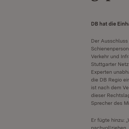
DB hat die Einh
Der Ausschluss
Schienenpersone
Verkehr und Inf
Stuttgarter Net
Experten unabhä
die DB Regio ei
ist nach dem Ve
dieser Rechtslag
Sprecher des Mi
Er fügte hinzu: 
nachvollziehen,