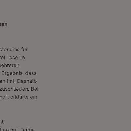
esen
steriums für
rei Lose im
mehreren
 Ergebnis, dass
en hat. Deshalb
zuschließen. Bei
g“, erklärte ein
ht
ten hat. Dafür