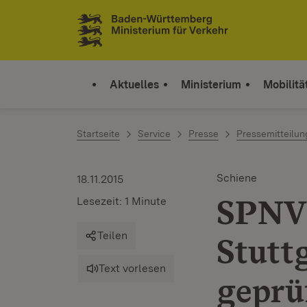
Zum Inhalt springen
Link zur Startseite
Aktuelles
Ministerium
Mobilitä
Startseite
Service
Presse
Pressemitteilu
Schiene
18.11.2015
SPNV-
Lesezeit: 1 Minute
Teilen
Stutt
Text vorlesen
geprü