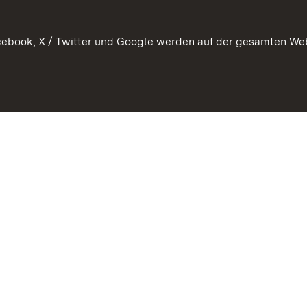
ebook, X / Twitter und Google werden auf der gesamten Webs
Kontakt
Datenschutz
Benutzungshinweise
Erkläru