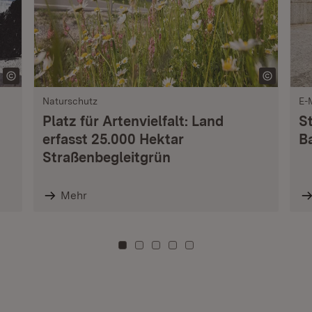
Naturschutz
E-
Platz für Artenvielfalt: Land
S
erfasst 25.000 Hektar
B
Straßenbegleitgrün
Mehr
Zu Kachel: 0
Zu Kachel: 3
Zu Kachel: 6
Zu Kachel: 9
Zu Kachel: 12