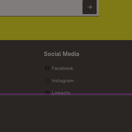
Newsletter 
Social Media
Facebook
Instagram
LinkedIn
Mastodon
X / Twitter
Youtube