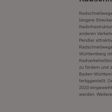
Radschnellwege 
längere Strecke
Radinfrastruktu
anderen Verkehr
Pendler attrakt
Radschnellwege 
Württemberg ist
Radverkehrsförd
zu fördern und 
Baden-Württemb
fertiggestellt.
2020 eingeweiht
werden. Weitere