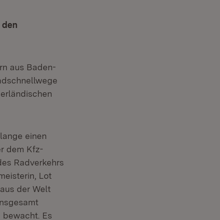
 den
rn aus Baden-
adschnellwege
derländischen
 lange einen
r dem Kfz-
 des Radverkehrs
eisterin, Lot
haus der Welt
insgesamt
d bewacht. Es