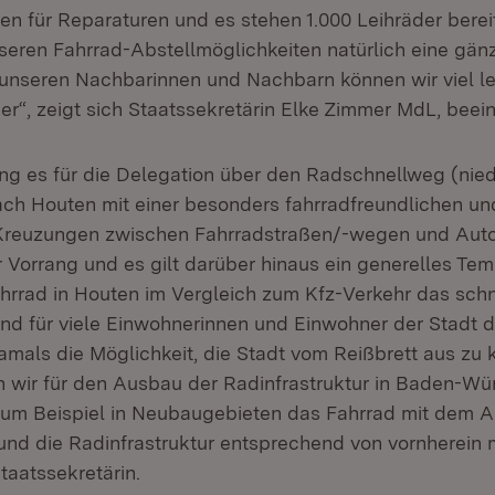
len für Reparaturen und es stehen 1.000 Leihräder bereit
nseren Fahrrad-Abstellmöglichkeiten natürlich eine gän
unseren Nachbarinnen und Nachbarn können wir viel l
ier“, zeigt sich Staatssekretärin Elke Zimmer MdL, beei
ng es für die Delegation über den Radschnellweg (nied
ach Houten mit einer besonders fahrradfreundlichen u
 Kreuzungen zwischen Fahrradstraßen/-wegen und Aut
 Vorrang und es gilt darüber hinaus ein generelles Tem
ahrrad in Houten im Vergleich zum Kfz-Verkehr das schn
und für viele Einwohnerinnen und Einwohner der Stadt d
amals die Möglichkeit, die Stadt vom Reißbrett aus zu k
wir für den Ausbau der Radinfrastruktur in Baden-Wü
 zum Beispiel in Neubaugebieten das Fahrrad mit dem A
und die Radinfrastruktur entsprechend von vornherein 
Staatssekretärin.