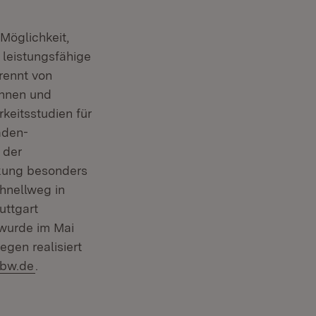
Möglichkeit,
 leistungsfähige
rennt von
innen und
keitsstudien für
aden-
 der
rkung besonders
chnellweg in
uttgart
 wurde im Mai
gen realisiert
(Öffnet in neuem Fenster)
-bw.de
.