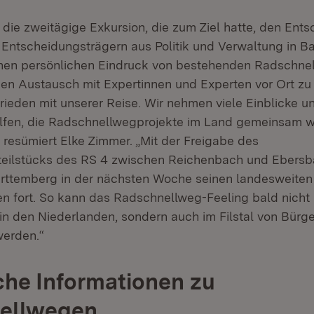
 die zweitägige Exkursion, die zum Ziel hatte, den Ent
 Entscheidungsträgern aus Politik und Verwaltung in B
nen persönlichen Eindruck von bestehenden Radschne
den Austausch mit Expertinnen und Experten vor Ort zu
frieden mit unserer Reise. Wir nehmen viele Einblicke u
lfen, die Radschnellwegprojekte im Land gemeinsam w
 resümiert Elke Zimmer. „Mit der Freigabe des
teilstücks des RS 4 zwischen Reichenbach und Ebersb
ttemberg in der nächsten Woche seinen landesweiten
 fort. So kann das Radschnellweg-Feeling bald nicht 
in den Niederlanden, sondern auch im Filstal von Bürg
werden.“
che Informationen zu
ellwegen