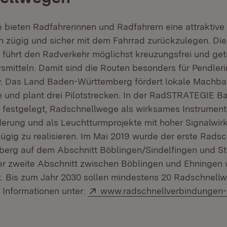
bieten Radfahrerinnen und Radfahrern eine attraktive 
n zügig und sicher mit dem Fahrrad zurückzulegen. Die
r führt den Radverkehr möglichst kreuzungsfrei und get
smitteln. Damit sind die Routen besonders für Pendler
iv. Das Land Baden-Württemberg fördert lokale Machbar
und plant drei Pilotstrecken. In der RadSTRATEGIE B
 festgelegt, Radschnellwege als wirksames Instrument
erung und als Leuchtturmprojekte mit hoher Signalwi
zügig zu realisieren. Im Mai 2019 wurde der erste Rads
erg auf dem Abschnitt Böblingen/Sindelfingen und St
 Der zweite Abschnitt zwischen Böblingen und Ehningen
. Bis zum Jahr 2030 sollen mindestens 20 Radschnellwe
Extern:
 Informationen unter:
www.radschnellverbindungen