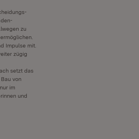
scheidungs-
aden-
llwegen zu
 ermöglichen.
nd Impulse mit.
eiter zügig
ach setzt das
 Bau von
nur im
erinnen und