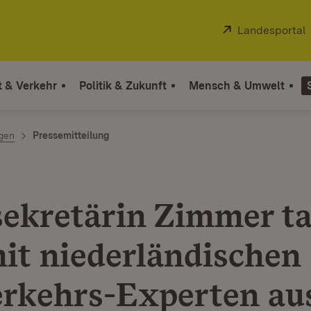
Extern:
Landesportal
t & Verkehr
Politik & Zukunft
Mensch & Umwelt
ngen
Pressemitteilung
sekretärin Zimmer t
mit niederländischen
rkehrs-Experten au