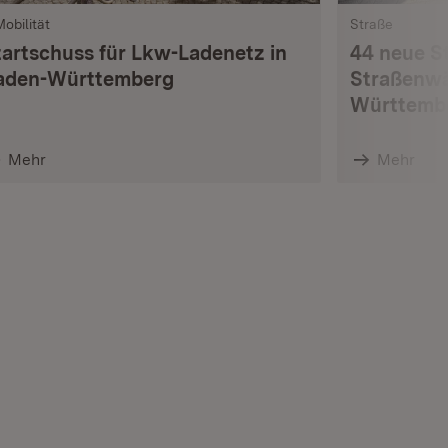
Mobilität
Straße
tartschuss für Lkw-Ladenetz in
44 neue S
aden-Württemberg
Straßenwä
Württemb
Mehr
Mehr