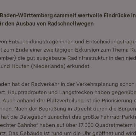
 Baden-Württemberg sammelt wertvolle Eindrücke in
ür den Ausbau von Radschnellwegen
von Entscheidungsträgerinnen und Entscheidungsträge
t zum Ende einer zweitägigen Exkursion zum Thema R
ember) die gut ausgebaute Radinfrastruktur in den nie
 und Houten (Niederlande) erkundet.
nden hat der Radverkehr in der Verkehrsplanung schon
ert. Hauptradrouten und Langstrecken haben gegenübe
. Auch anhand der Platzverteilung ist die Priorisierung
ennen. Nach der Begrüßung in Utrecht durch die Bürgerm
 hat die Delegation zunächst das größte Fahrrad-Park
echter Bahnhof haben auf über 17.000 Quadratmetern 
atz. Das Gebäude ist rund um die Uhr geöffnet und wir