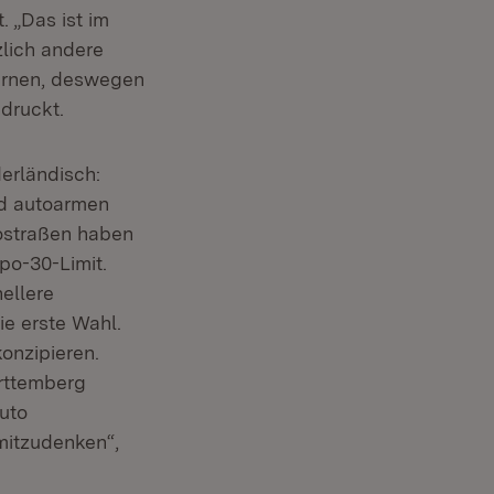
. „Das ist im
zlich andere
ernen, deswegen
ndruckt.
erländisch:
nd autoarmen
ostraßen haben
po-30-Limit.
ellere
ie erste Wahl.
onzipieren.
rttemberg
uto
mitzudenken“,