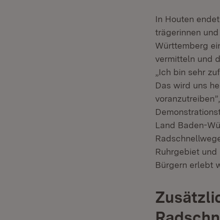
In Houten endet
trägerinnen und
Württemberg ei
vermitteln und 
„Ich bin sehr zu
Das wird uns he
voranzutreiben”,
Demonstrations
Land Baden-Wür
Radschnellwegen
Ruhrgebiet und 
Bürgern erlebt 
Zusätzli
Radschn