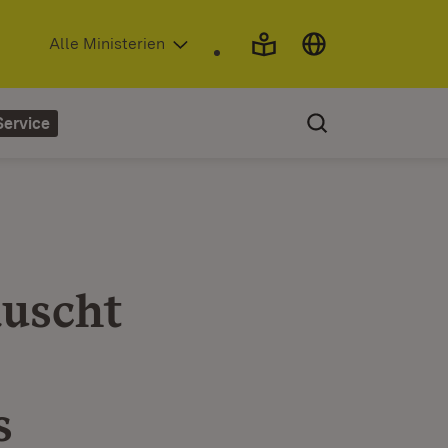
(Öffnet in neuem Fenster)
Alle Ministerien
Service
auscht
s