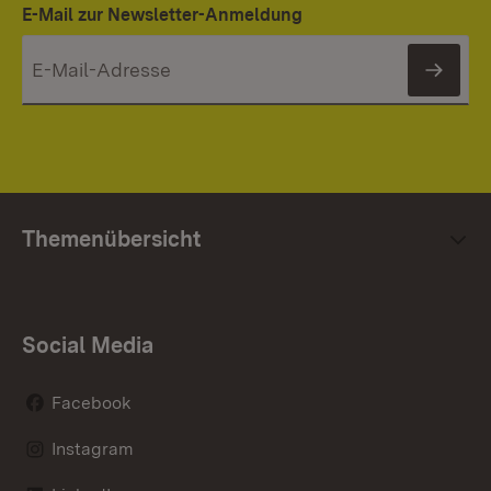
E-Mail zur Newsletter-Anmeldung
News
Themenübersicht
Social Media
Facebook
Instagram