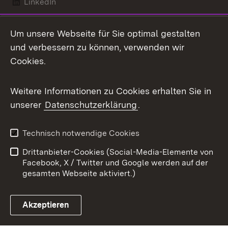
LinkedIn
Mastodon
Um unsere Webseite für Sie optimal gestalten
X / Twitter
und verbessern zu können, verwenden wir
Cookies.
Youtube
Weitere Informationen zu Cookies erhalten Sie in
Zum 
unserer
Datenschutzerklärung
.
Kontakt
Datenschutz
Benutzungshinweise
Erklärung zur
Technisch notwendige Cookies
Barrierefreiheit
Drittanbieter-Cookies (Social-Media-Elemente von
Impressum
Cookies
Facebook, X / Twitter und Google werden auf der
gesamten Webseite aktiviert.)
Akzeptieren
Link zum Landesportal