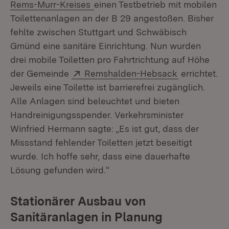
(Öffnet in neuem Fenster)
Rems-Murr-Kreises
einen Testbetrieb mit mobilen
Toilettenanlagen an der B 29 angestoßen. Bisher
fehlte zwischen Stuttgart und Schwäbisch
Gmünd eine sanitäre Einrichtung. Nun wurden
drei mobile Toiletten pro Fahrtrichtung auf Höhe
Extern:
(Öffnet in n
der Gemeinde
Remshalden-Hebsack
errichtet.
Jeweils eine Toilette ist barrierefrei zugänglich.
Alle Anlagen sind beleuchtet und bieten
Handreinigungsspender. Verkehrsminister
Winfried Hermann sagte: „Es ist gut, dass der
Missstand fehlender Toiletten jetzt beseitigt
wurde. Ich hoffe sehr, dass eine dauerhafte
Lösung gefunden wird.“
Stationärer Ausbau von
Sanitäranlagen in Planung