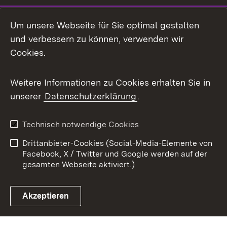
Mastodon
Um unsere Webseite für Sie optimal gestalten
X / Twitter
und verbessern zu können, verwenden wir
Cookies.
Youtube
Weitere Informationen zu Cookies erhalten Sie in
Zum 
unserer
Datenschutzerklärung
.
Kontakt
Datenschutz
Benutzungshinweise
Erklärung zur
Technisch notwendige Cookies
Barrierefreiheit
Drittanbieter-Cookies (Social-Media-Elemente von
Impressum
Cookies
Facebook, X / Twitter und Google werden auf der
gesamten Webseite aktiviert.)
Akzeptieren
Link zum Landesportal