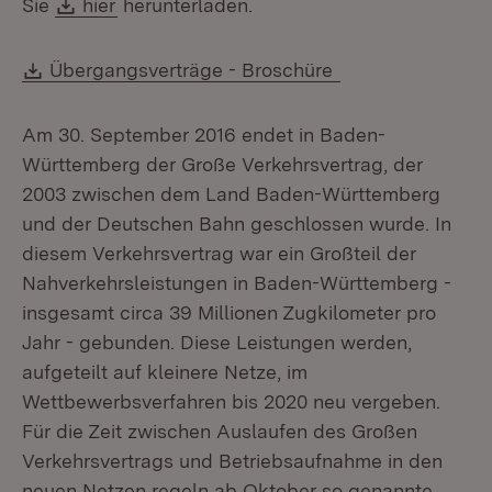
Download:
(Öffnet in neuem Fenster)
Sie
hier
herunterladen.
Download:
(Öffnet in neuem
Übergangsverträge - Broschüre
Am 30. September 2016 endet in Baden-
Württemberg der Große Verkehrsvertrag, der
2003 zwischen dem Land Baden-Württemberg
und der Deutschen Bahn geschlossen wurde. In
diesem Verkehrsvertrag war ein Großteil der
Nahverkehrsleistungen in Baden-Württemberg -
insgesamt circa 39 Millionen Zugkilometer pro
Jahr - gebunden. Diese Leistungen werden,
aufgeteilt auf kleinere Netze, im
Wettbewerbsverfahren bis 2020 neu vergeben.
Für die Zeit zwischen Auslaufen des Großen
Verkehrsvertrags und Betriebsaufnahme in den
neuen Netzen regeln ab Oktober so genannte