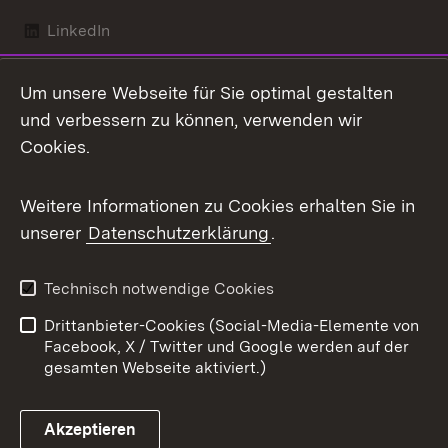
LinkedIn
Mastodon
Um unsere Webseite für Sie optimal gestalten
X / Twitter
und verbessern zu können, verwenden wir
Cookies.
Youtube
Weitere Informationen zu Cookies erhalten Sie in
Zum 
unserer
Datenschutzerklärung
.
Kontakt
Datenschutz
Benutzungshinweise
Erklärung zur
Technisch notwendige Cookies
Barrierefreiheit
Drittanbieter-Cookies (Social-Media-Elemente von
Impressum
Cookies
Facebook, X / Twitter und Google werden auf der
gesamten Webseite aktiviert.)
Akzeptieren
Link zum Landesportal