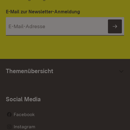
E-Mail zur Newsletter-Anmeldung
News
Themenübersicht
Social Media
Facebook
Instagram