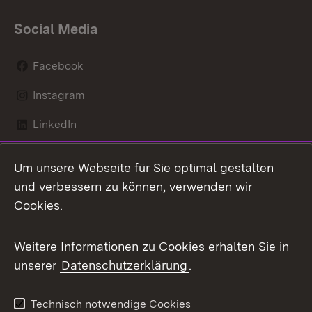
Social Media
Facebook
Instagram
LinkedIn
Mastodon
Um unsere Webseite für Sie optimal gestalten
X / Twitter
und verbessern zu können, verwenden wir
Cookies.
Youtube
Weitere Informationen zu Cookies erhalten Sie in
Zum 
unserer
Datenschutzerklärung
.
Kontakt
Datenschutz
Benutzungshinweise
Erklärung zur
Technisch notwendige Cookies
Barrierefreiheit