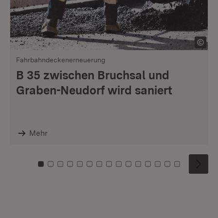
Fahrbahndeckenerneuerung
B 35 zwischen Bruchsal und
Graben-Neudorf wird saniert
Mehr
Zu Kachel: 0
Zu Kachel: 1
Zu Kachel: 2
Zu Kachel: 3
Zu Kachel: 4
Zu Kachel: 5
Zu Kachel: 6
Zu Kachel: 7
Zu Kachel: 8
Zu Kachel: 9
Zu Kachel: 10
Zu Kachel: 11
Zu Kachel: 12
Zu Kachel: 1
Zu Kachel