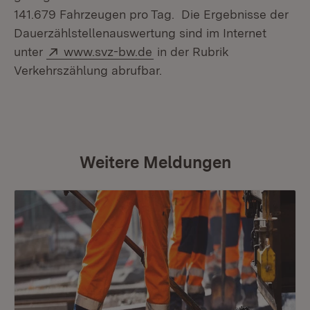
141.679 Fahrzeugen pro Tag. Die Ergebnisse der
Dauerzählstellenauswertung sind im Internet
Extern:
(Öffnet in neuem Fenster)
unter
www.svz-bw.de
in der Rubrik
Verkehrszählung abrufbar.
Weitere Meldungen