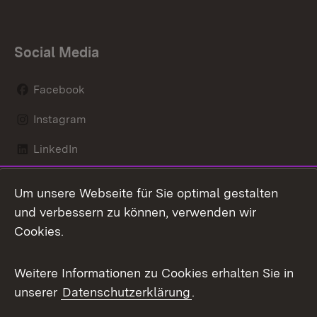
Social Media
Facebook
Instagram
LinkedIn
Mastodon
Um unsere Webseite für Sie optimal gestalten
X / Twitter
und verbessern zu können, verwenden wir
Cookies.
Youtube
Weitere Informationen zu Cookies erhalten Sie in
Zum 
unserer
Datenschutzerklärung
.
Kontakt
Datenschutz