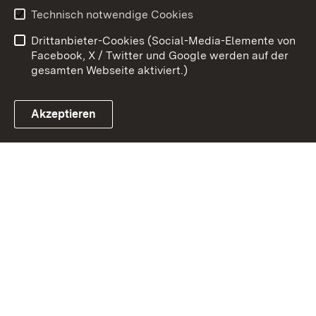
Benutzungshinweise
Erklärung zur
Technisch notwendige Cookies
Barrierefreiheit
Drittanbieter-Cookies (Social-Media-Elemente von
Impressum
Cookies
Facebook, X / Twitter und Google werden auf der
gesamten Webseite aktiviert.)
Akzeptieren
Link zum Landesportal