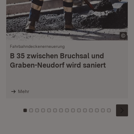
Fahrbahndeckenerneuerung
B 35 zwischen Bruchsal und
Graben-Neudorf wird saniert
Mehr
Zu Kachel: 0
Zu Kachel: 1
Zu Kachel: 2
Zu Kachel: 3
Zu Kachel: 4
Zu Kachel: 5
Zu Kachel: 6
Zu Kachel: 7
Zu Kachel: 8
Zu Kachel: 9
Zu Kachel: 10
Zu Kachel: 11
Zu Kachel: 12
Zu Kachel: 1
Zu Kachel