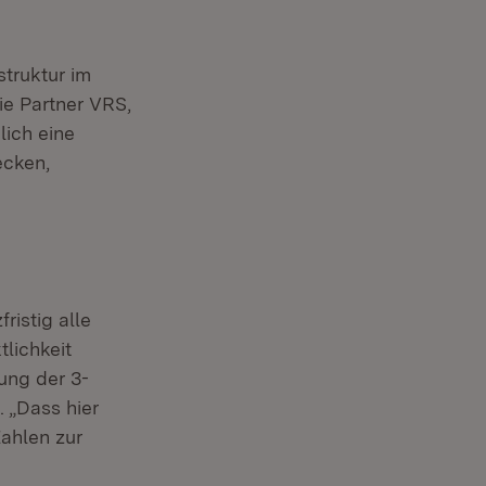
struktur im
e Partner VRS,
ich eine
ecken,
ristig alle
lichkeit
ung der 3-
 „Dass hier
Zahlen zur