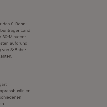
er das S-Bahn-
abenträger Land
m 30-Minuten-
ästen aufgrund
ng von S-Bahn-
lasten.
gart
xpressbuslinien
schiedenen
ch