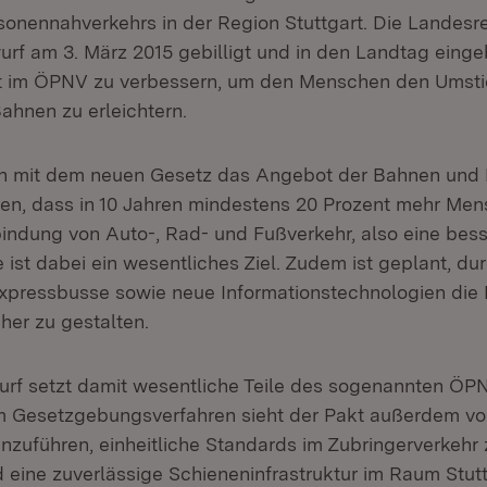
rsonennahverkehrs in der Region Stuttgart. Die Landesr
f am 3. März 2015 gebilligt und in den Landtag eingebr
t im ÖPNV zu verbessern, um den Menschen den Umst
ahnen zu erleichtern.
en mit dem neuen Gesetz das Angebot der Bahnen und
en, dass in 10 Jahren mindestens 20 Prozent mehr Men
bindung von Auto-, Rad- und Fußverkehr, also eine bes
 ist dabei ein wesentliches Ziel. Zudem ist geplant, du
xpressbusse sowie neue Informationstechnologien die
her zu gestalten.
rf setzt damit wesentliche Teile des sogenannten ÖP
Gesetzgebungsverfahren sieht der Pakt außerdem vor
nzuführen, einheitliche Standards im Zubringerverkehr
d eine zuverlässige Schieneninfrastruktur im Raum Stut