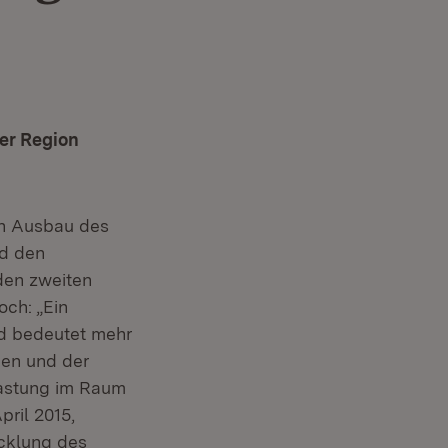
er Region
en Ausbau des
nd den
den zweiten
ch: „Ein
nd bedeutet mehr
hen und der
elastung im Raum
pril 2015,
icklung des