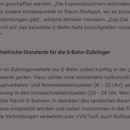
n geschaffen werden. „Die Expressbuslinien verbinden
nd andere Knotenpunkte im Raum Stuttgart, wo es bisl
bindungen gibt“, erklärte Minister Hermann. „Das Ziel i
icht auf das belastete S-Bahn-Netz zurückgreifen müss
“
heitliche Standards für die S-Bahn-Zubringer
en im Zubringerverkehr zur S-Bahn sollen künftig in de
andards gelten. Dazu zählen eine mindestens halbstünd
ptverkehrs- und Normalverkehrszeiten (6 – 20 Uhr), e
enung in den Schwachverkehrszeiten (20 - 24 Uhr, Wo
ller Nacht-S-Bahnen. In Gebieten des ländlichen Rau
axis eingesetzt werden und sollen Ausnahmen in der T
lle Verbindungen verkehren zum VVS-Tarif, auch Rufbus