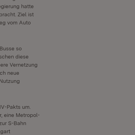
egierung hatte
acht. Ziel ist
ieg vom Auto
 Busse so
schen diese
sere Vernetzung
rch neue
 Nutzung
NV-Pakts um.
, eine Metropol-
 zur S-Bahn
tgart