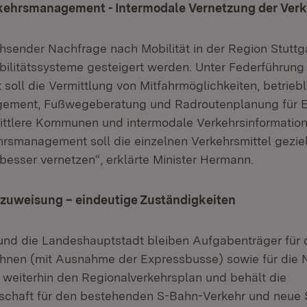
kehrsmanagement - Intermodale Vernetzung der Ver
sender Nachfrage nach Mobilität in der Region Stuttg
obilitätssysteme gesteigert werden. Unter Federführun
 soll die Vermittlung von Mitfahrmöglichkeiten, betrieb
gement, Fußwegeberatung und Radroutenplanung für E
mittlere Kommunen und intermodale Verkehrsinformation
hrsmanagement soll die einzelnen Verkehrsmittel gezie
esser vernetzen“, erklärte Minister Hermann.
zuweisung – eindeutige Zuständigkeiten
und die Landeshauptstadt bleiben Aufgabenträger für
ahnen (mit Ausnahme der Expressbusse) sowie für die
t weiterhin den Regionalverkehrsplan und behält die
chaft für den bestehenden S-Bahn-Verkehr und neue 