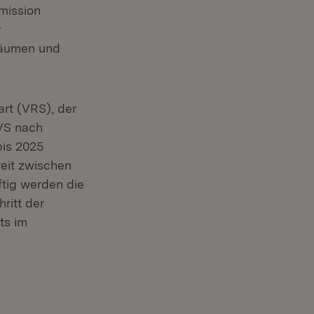
mission
r
Räumen und
art (VRS), der
VS nach
is 2025
eit zwischen
tig werden die
ritt der
ts im