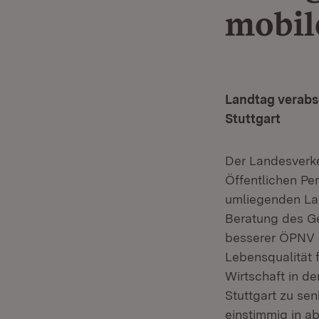
mobil
Landtag verabs
Stuttgart
Der Landesverke
Öffentlichen P
umliegenden La
Beratung des G
besserer ÖPNV m
Lebensqualität 
Wirtschaft in de
Stuttgart zu se
einstimmig in a