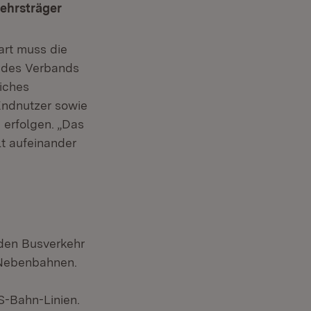
kehrsträger
art muss die
g des Verbands
liches
ndnutzer sowie
 erfolgen. „Das
lt aufeinander
 den Busverkehr
 Nebenbahnen.
S-Bahn-Linien.