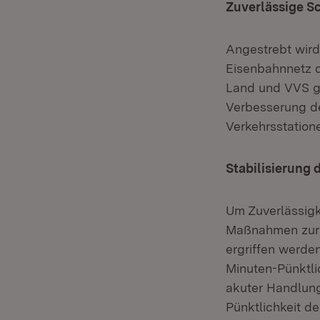
Zuverlässige S
Angestrebt wird
Eisenbahnnetz d
Land und VVS ge
Verbesserung de
Verkehrsstation
Stabilisierung 
Um Zuverlässigke
Maßnahmen zur S
ergriffen werde
Minuten-Pünktli
akuter Handlung
Pünktlichkeit de