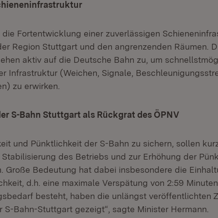
chieneninfrastruktur
 die Fortentwicklung einer zuverlässigen Schieneninfra
er Region Stuttgart und den angrenzenden Räumen. Di
hen aktiv auf die Deutsche Bahn zu, um schnellstmögl
r Infrastruktur (Weichen, Signale, Beschleunigungsstr
en) zu erwirken.
der S-Bahn Stuttgart als Rückgrat des ÖPNV
it und Pünktlichkeit der S-Bahn zu sichern, sollen kurzf
tabilisierung des Betriebs und zur Erhöhung der Pünkt
n. Große Bedeutung hat dabei insbesondere die Einhalt
chkeit, d.h. eine maximale Verspätung von 2:59 Minuten.
sbedarf besteht, haben die unlängst veröffentlichten 
r S-Bahn-Stuttgart gezeigt“, sagte Minister Hermann.