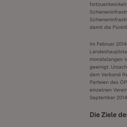
fortzuentwickel
Schieneninfrastru
Schieneninfrast
damit die Pünktl
Im Februar 2014
Landeshauptstad
monatelangen V
geeinigt. Ursac
dem Verband Reg
Parteien des ÖPN
einzelnen Verei
September 2014
Die Ziele d