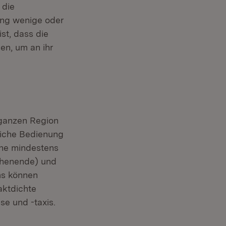
 die
ang wenige oder
st, dass die
en, um an ihr
r ganzen Region
liche Bedienung
ine mindestens
chenende) und
ms können
aktdichte
se und -taxis.