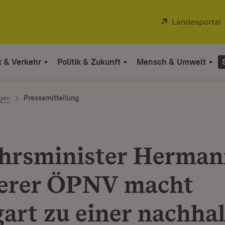
Extern:
Landesportal
t & Verkehr
Politik & Zukunft
Mensch & Umwelt
ngen
Pressemitteilung
hrsminister Herman
erer ÖPNV macht
gart zu einer nachhal