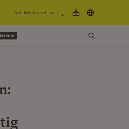
(Öffnet in neuem Fenster)
Alle Ministerien
Service
n:
tig