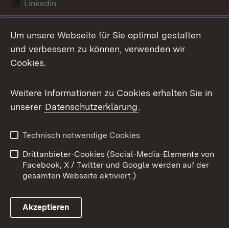
LinkedIn
Mastodon
Um unsere Webseite für Sie optimal gestalten
X / Twitter
und verbessern zu können, verwenden wir
Cookies.
Youtube
Weitere Informationen zu Cookies erhalten Sie in
Zum 
unserer
Datenschutzerklärung
.
Kontakt
Datenschutz
Benutzungshinweise
Erklärung zur
Technisch notwendige Cookies
Barrierefreiheit
Drittanbieter-Cookies (Social-Media-Elemente von
Impressum
Cookies
Facebook, X / Twitter und Google werden auf der
gesamten Webseite aktiviert.)
Akzeptieren
Link zum Landesportal