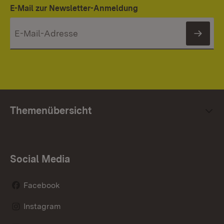
E-Mail zur Newsletter-Anmeldung
News
Themenübersicht
Social Media
Facebook
Instagram