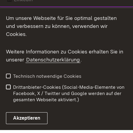
Mastodon
Um unsere Webseite für Sie optimal gestalten
X / Twitter
und verbessern zu können, verwenden wir
Cookies.
Youtube
Weitere Informationen zu Cookies erhalten Sie in
Zum 
unserer
Datenschutzerklärung
.
Kontakt
Datenschutz
Benutzungshinweise
Erklärung zur
Technisch notwendige Cookies
Barrierefreiheit
Drittanbieter-Cookies (Social-Media-Elemente von
Impressum
Cookies
Facebook, X / Twitter und Google werden auf der
gesamten Webseite aktiviert.)
Akzeptieren
Link zum Landesportal