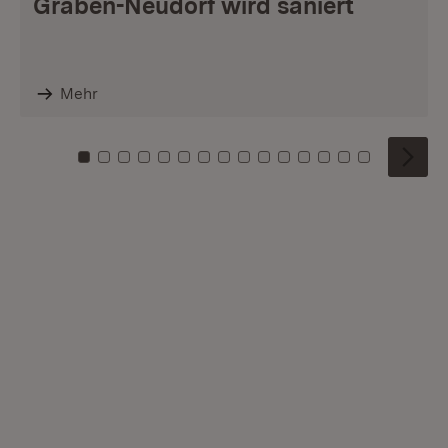
Graben-Neudorf wird saniert
Mehr
Zu Kachel: 0
Zu Kachel: 1
Zu Kachel: 2
Zu Kachel: 3
Zu Kachel: 4
Zu Kachel: 5
Zu Kachel: 6
Zu Kachel: 7
Zu Kachel: 8
Zu Kachel: 9
Zu Kachel: 10
Zu Kachel: 11
Zu Kachel: 12
Zu Kachel: 1
Zu Kachel