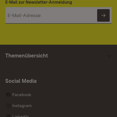
E-Mail zur Newsletter-Anmeldung
News
Themenübersicht
Social Media
Facebook
Instagram
LinkedIn