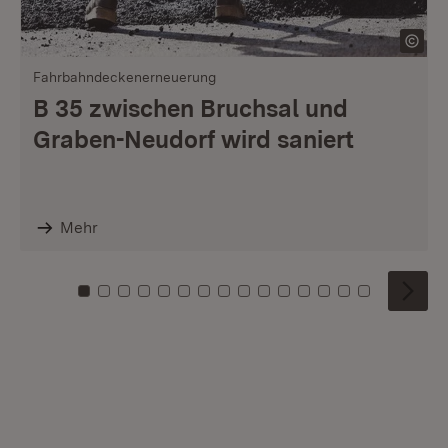
Fahrbahndeckenerneuerung
B 35 zwischen Bruchsal und
Graben-Neudorf wird saniert
Mehr
Zu Kachel: 0
Zu Kachel: 1
Zu Kachel: 2
Zu Kachel: 3
Zu Kachel: 4
Zu Kachel: 5
Zu Kachel: 6
Zu Kachel: 7
Zu Kachel: 8
Zu Kachel: 9
Zu Kachel: 10
Zu Kachel: 11
Zu Kachel: 12
Zu Kachel: 1
Zu Kachel