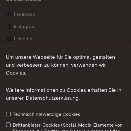
Facebook
Instagram
LinkedIn
Mastodon
Um unsere Webseite für Sie optimal gestalten
X / Twitter
und verbessern zu können, verwenden wir
Cookies.
Youtube
Weitere Informationen zu Cookies erhalten Sie in
Zum 
unserer
Datenschutzerklärung
.
Kontakt
Datenschutz
Benutzungshinweise
Erklärung zur
Technisch notwendige Cookies
Barrierefreiheit
Drittanbieter-Cookies (Social-Media-Elemente von
Impressum
Cookies