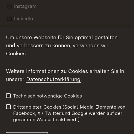
Instagram
LinkedIn
Mastodon
Um unsere Webseite für Sie optimal gestalten
X / Twitter
und verbessern zu können, verwenden wir
Cookies.
Youtube
Weitere Informationen zu Cookies erhalten Sie in
Zum 
unserer
Datenschutzerklärung
.
Kontakt
Datenschutz
Benutzungshinweise
Erklärung zur
Technisch notwendige Cookies
Barrierefreiheit
Drittanbieter-Cookies (Social-Media-Elemente von
Impressum
Cookies
Facebook, X / Twitter und Google werden auf der
gesamten Webseite aktiviert.)