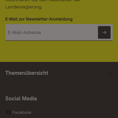
Landesregierung.
E-Mail zur Newsletter-Anmeldung
News
Themenübersicht
Social Media
Facebook