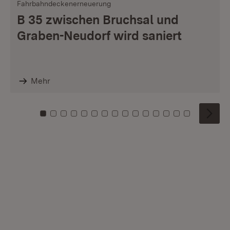
Fahrbahndeckenerneuerung
B 35 zwischen Bruchsal und
Graben-Neudorf wird saniert
Mehr
Zu Kachel: 0
Zu Kachel: 1
Zu Kachel: 2
Zu Kachel: 3
Zu Kachel: 4
Zu Kachel: 5
Zu Kachel: 6
Zu Kachel: 7
Zu Kachel: 8
Zu Kachel: 9
Zu Kachel: 10
Zu Kachel: 11
Zu Kachel: 12
Zu Kachel: 1
Zu Kachel