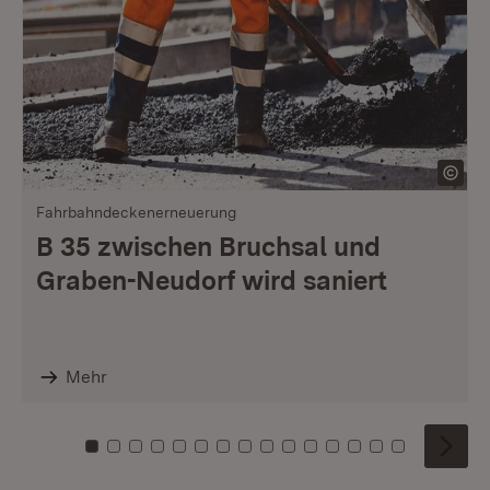
Fahrbahndeckenerneuerung
B 35 zwischen Bruchsal und
Graben-Neudorf wird saniert
Mehr
Zu Kachel: 0
Zu Kachel: 1
Zu Kachel: 2
Zu Kachel: 3
Zu Kachel: 4
Zu Kachel: 5
Zu Kachel: 6
Zu Kachel: 7
Zu Kachel: 8
Zu Kachel: 9
Zu Kachel: 10
Zu Kachel: 11
Zu Kachel: 12
Zu Kachel: 1
Zu Kachel