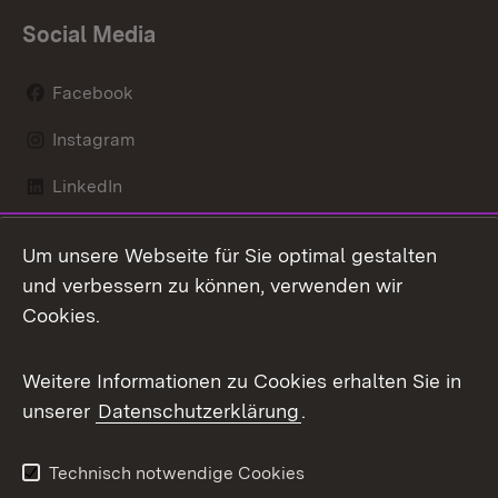
Social Media
Facebook
Instagram
LinkedIn
Mastodon
Um unsere Webseite für Sie optimal gestalten
X / Twitter
und verbessern zu können, verwenden wir
Cookies.
Youtube
Weitere Informationen zu Cookies erhalten Sie in
Zum 
unserer
Datenschutzerklärung
.
Kontakt
Datenschutz
Benutzungshinweise
Erklärung zur
Technisch notwendige Cookies
Barrierefreiheit