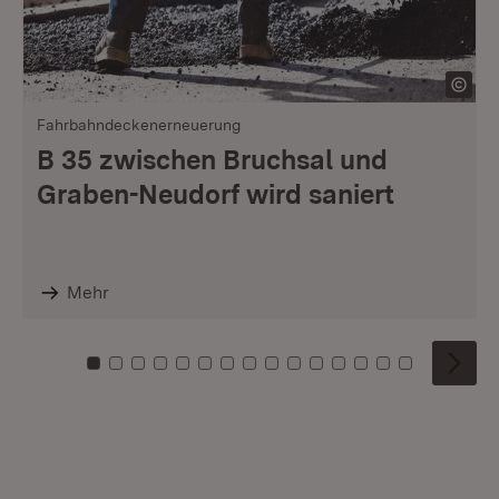
Fahrbahndeckenerneuerung
B 35 zwischen Bruchsal und
Graben-Neudorf wird saniert
Mehr
Zu Kachel: 0
Zu Kachel: 1
Zu Kachel: 2
Zu Kachel: 3
Zu Kachel: 4
Zu Kachel: 5
Zu Kachel: 6
Zu Kachel: 7
Zu Kachel: 8
Zu Kachel: 9
Zu Kachel: 10
Zu Kachel: 11
Zu Kachel: 12
Zu Kachel: 1
Zu Kachel