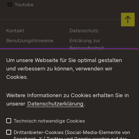
Youtube
Zum 
Kontakt
Datenschutz
Benutzungshinweise
Erklärung zur
Barrierefreiheit
Impressum
Cookies
Um unsere Webseite für Sie optimal gestalten
und verbessern zu können, verwenden wir
Cookies.
Link zum Landesportal
Weitere Informationen zu Cookies erhalten Sie in
unserer
Datenschutzerklärung
.
Technisch notwendige Cookies
Drittanbieter-Cookies (Social-Media-Elemente von
Facebook, X / Twitter und Google werden auf der