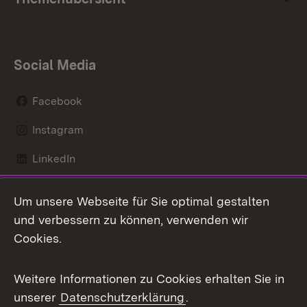
Social Media
Facebook
Instagram
LinkedIn
Mastodon
Um unsere Webseite für Sie optimal gestalten
X / Twitter
und verbessern zu können, verwenden wir
Cookies.
Youtube
Weitere Informationen zu Cookies erhalten Sie in
Zum 
unserer
Datenschutzerklärung
.
Kontakt
Datenschutz