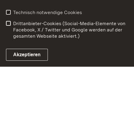
Benutzungshinweise
Erklärung zur
Technisch notwendige Cookies
Barrierefreiheit
Drittanbieter-Cookies (Social-Media-Elemente von
Impressum
Cookies
Facebook, X / Twitter und Google werden auf der
gesamten Webseite aktiviert.)
Akzeptieren
Link zum Landesportal