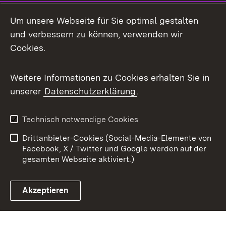
Mastodon
Um unsere Webseite für Sie optimal gestalten
X / Twitter
und verbessern zu können, verwenden wir
Cookies.
Youtube
Weitere Informationen zu Cookies erhalten Sie in
Zum 
unserer
Datenschutzerklärung
.
Kontakt
Datenschutz
Benutzungshinweise
Erklärung zur
Technisch notwendige Cookies
Barrierefreiheit
Drittanbieter-Cookies (Social-Media-Elemente von
Impressum
Cookies
Facebook, X / Twitter und Google werden auf der
gesamten Webseite aktiviert.)
Akzeptieren
Link zum Landesportal