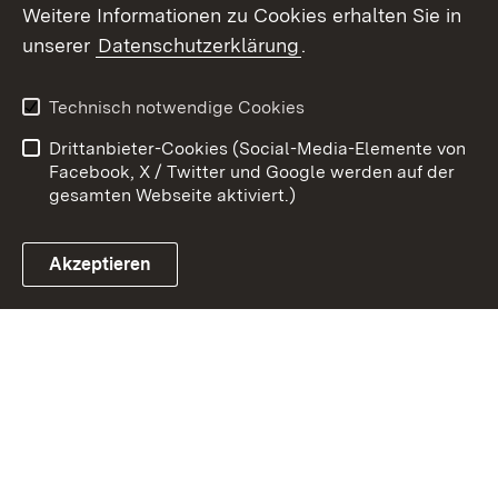
Weitere Informationen zu Cookies erhalten Sie in
Zum 
unserer
Datenschutzerklärung
.
Kontakt
Datenschutz
Benutzungshinweise
Erklärung zur
Technisch notwendige Cookies
Barrierefreiheit
Drittanbieter-Cookies (Social-Media-Elemente von
Impressum
Cookies
Facebook, X / Twitter und Google werden auf der
gesamten Webseite aktiviert.)
Akzeptieren
Link zum Landesportal