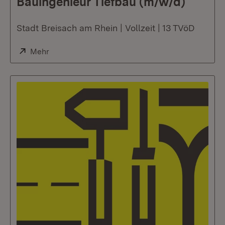
Bauingenieur Tiefbau (m/w/d)
Stadt Breisach am Rhein | Vollzeit | 13 TVöD
Extern:
Mehr
(Öffnet in neuem Fenster)