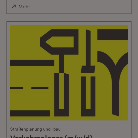
Extern:
Mehr
(Öffnet in neuem Fenster)
Straßenplanung und -bau