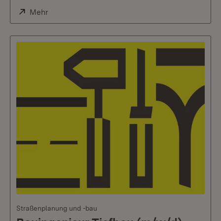
Extern:
Mehr
(Öffnet in neuem Fenster)
Straßenplanung und -bau