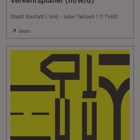
Verkehrsplaner (m/w/d)
Stadt Rastatt | Voll - oder Teilzeit | 11 TVöD
Extern:
Mehr
(Öffnet in neuem Fenster)