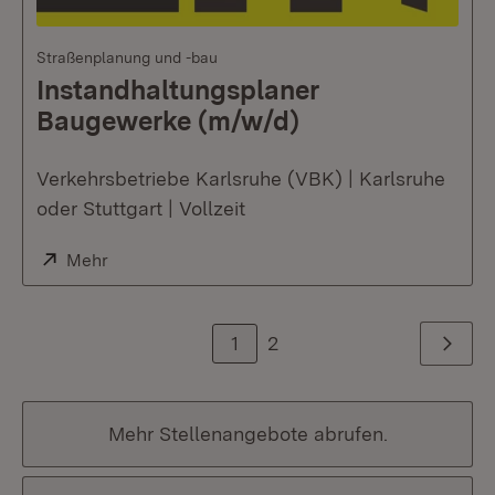
Straßenplanung und -bau
Instandhaltungsplaner
Baugewerke (m/w/d)
Verkehrsbetriebe Karlsruhe (VBK) | Karlsruhe
oder Stuttgart | Vollzeit
Extern:
Mehr
(Öffnet in neuem Fenster)
1
2
Weiter
Mehr Stellenangebote abrufen.