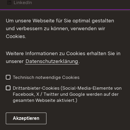
LinkedIn
Mastodon
Um unsere Webseite für Sie optimal gestalten
X / Twitter
und verbessern zu können, verwenden wir
Cookies.
Youtube
Weitere Informationen zu Cookies erhalten Sie in
Zum 
unserer
Datenschutzerklärung
.
Kontakt
Datenschutz
Benutzungshinweise
Erklärung zur
Technisch notwendige Cookies
Barrierefreiheit
Drittanbieter-Cookies (Social-Media-Elemente von
Impressum
Cookies
Facebook, X / Twitter und Google werden auf der
gesamten Webseite aktiviert.)
Akzeptieren
Link zum Landesportal