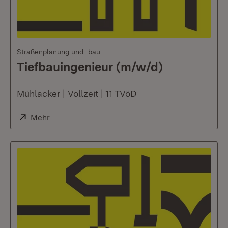
Straßenplanung und -bau
Tiefbauingenieur (m/w/d)
Mühlacker | Vollzeit | 11 TVöD
Extern:
Mehr
(Öffnet in neuem Fenster)