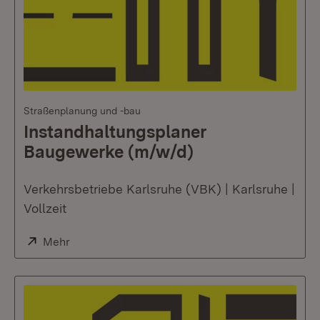
Straßenplanung und -bau
Instandhaltungsplaner
Baugewerke (m/w/d)
Verkehrsbetriebe Karlsruhe (VBK) | Karlsruhe |
Vollzeit
Extern:
Mehr
(Öffnet in neuem Fenster)