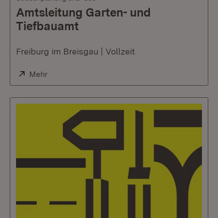
Amtsleitung Garten- und
Tiefbauamt
Freiburg im Breisgau | Vollzeit
Extern:
Mehr
(Öffnet in neuem Fenster)