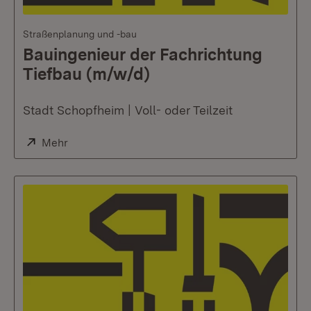
Straßenplanung und -bau
Bauingenieur der Fachrichtung
Tiefbau (m/w/d)
Stadt Schopfheim | Voll- oder Teilzeit
Extern:
Mehr
(Öffnet in neuem Fenster)