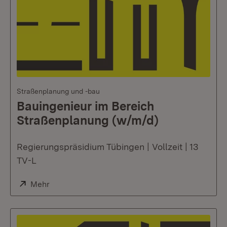
Straßenplanung und -bau
Bauingenieur im Bereich
Straßenplanung (w/m/d)
Regierungspräsidium Tübingen | Vollzeit | 13
TV-L
Extern:
Mehr
(Öffnet in neuem Fenster)