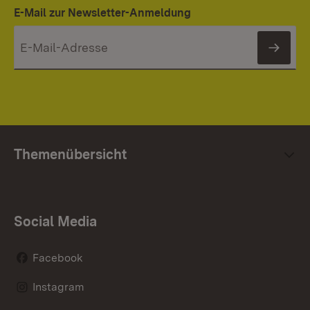
E-Mail zur Newsletter-Anmeldung
News
Themenübersicht
Social Media
Facebook
Instagram