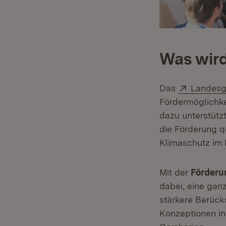
Was wird
Extern:
Das
Landesg
Fördermöglichk
dazu unterstütz
die Förderung qu
Klimaschutz im 
Mit der
Förderu
dabei, eine ganz
stärkere Berück
Konzeptionen in