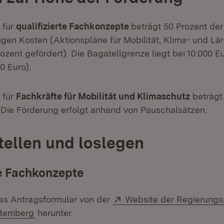
 für
qualifizierte Fachkonzepte
beträgt 50 Prozent der
en Kosten (Aktionspläne für Mobilität, Klima- und Lä
ozent gefördert). Die Bagatellgrenze liegt bei 10.000
0 Euro).
 für
Fachkräfte für Mobilität und Klimaschutz
beträgt
 Die Förderung erfolgt anhand von Pauschalsätzen.
tellen und loslegen
te Fachkonzepte
Extern:
as Antragsformular von der
Website der Regierungs
(Öffnet in neuem Fenster)
temberg
herunter.