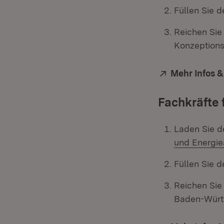
Füllen Sie d
Reichen Sie
Konzeptions
Extern:
Mehr Infos &
Fachkräfte 
Laden Sie d
und Energi
Füllen Sie d
Reichen Sie
Baden-Würt