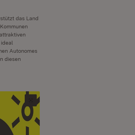
stützt das Land
ie Kommunen
attraktiven
 ideal
ichen Autonomes
In diesen
Original-Bild in neuem Tab öffnen