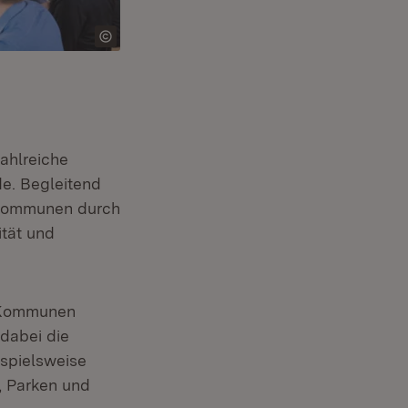
in neuem Fenster)
zahlreiche
e. Begleitend
e Kommunen durch
ität und
 Kommunen
 dabei die
ispielsweise
, Parken und