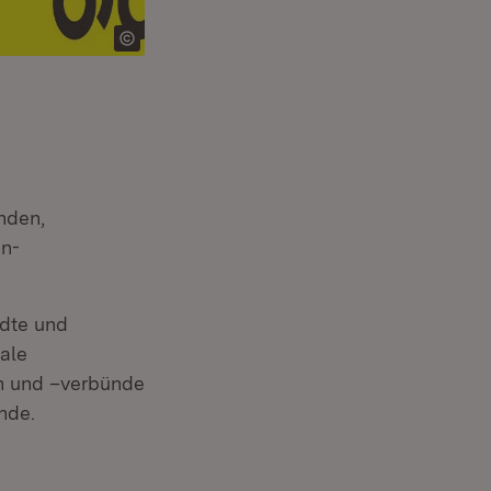
nden,
n-
ädte und
ale
n und –verbünde
nde.