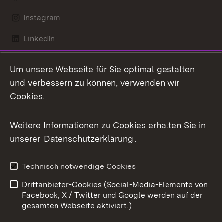
Instagram
LinkedIn
Mastodon
Um unsere Webseite für Sie optimal gestalten
X / Twitter
und verbessern zu können, verwenden wir
Cookies.
Youtube
Weitere Informationen zu Cookies erhalten Sie in
Zum 
unserer
Datenschutzerklärung
.
Kontakt
Datenschutz
Benutzungshinweise
Erklärung zur
Technisch notwendige Cookies
Barrierefreiheit
Drittanbieter-Cookies (Social-Media-Elemente von
Impressum
Cookies
Facebook, X / Twitter und Google werden auf der
gesamten Webseite aktiviert.)