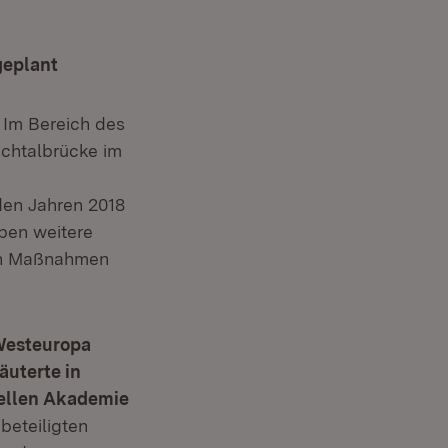
geplant
 Im Bereich des
chtalbrücke im
den Jahren 2018
ben weitere
ten Maßnahmen
Westeuropa
äuterte in
uellen Akademie
beteiligten