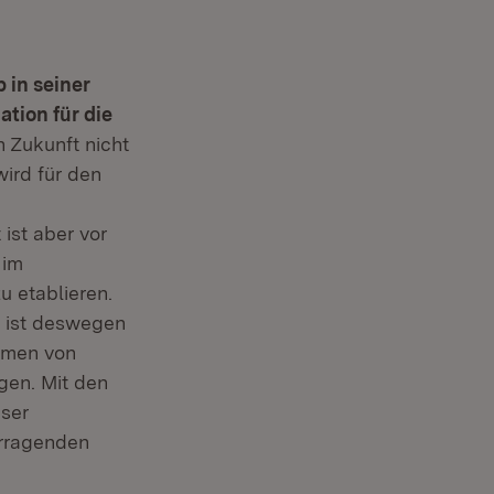
 in seiner
tion für die
 Zukunft nicht
ird für den
ist aber vor
 im
u etablieren.
 ist deswegen
hmen von
gen. Mit den
eser
orragenden