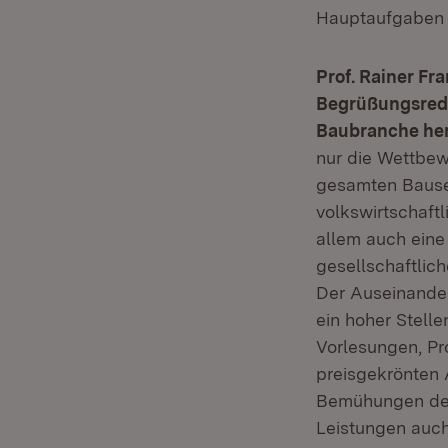
Hauptaufgaben
Prof. Rainer Fr
Begrüßungsrede
Baubranche her
nur die Wettbew
gesamten Bausek
volkswirtschaft
allem auch eine
gesellschaftlic
Der Auseinande
ein hoher Stell
Vorlesungen, Pr
preisgekrönten 
Bemühungen deut
Leistungen auch