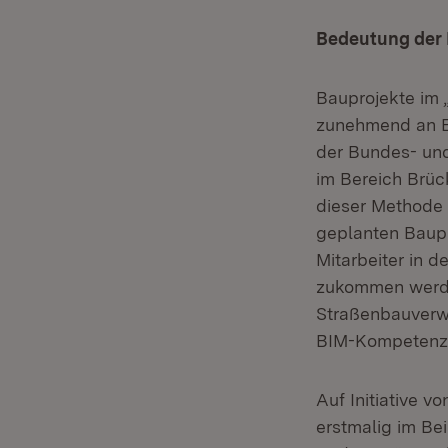
Bedeutung der
Bauprojekte im 
zunehmend an B
der Bundes- und
im Bereich Brüc
dieser Methode 
geplanten Baupr
Mitarbeiter in 
zukommen werde
Straßenbauverwa
BIM-Kompetenzze
Auf Initiative v
erstmalig im Be