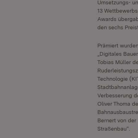
Umsetzungs- un
13 Wettbewerbsb
Awards übergab 
den sechs Preis
Prämiert wurden
„Digitales Baue
Tobias Müller d
Ruderleistungsze
Technologie (KI
Stadtbahnanlage
Verbesserung der
Oliver Thoma de
Bahnausbaustre
Bernert von der
Straßenbau“.