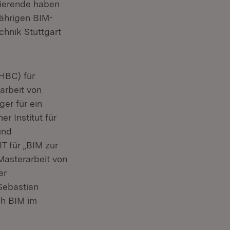
dierende haben
jährigen BIM-
hnik Stuttgart
HBC) für
arbeit von
er für ein
r Institut für
und
T für „BIM zur
 Masterarbeit von
er
Sebastian
ch BIM im