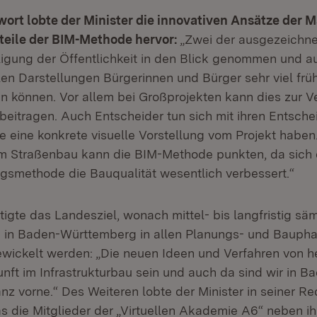
ort lobte der Minister die innovativen Ansätze der 
teile der BIM-Methode hervor:
„Zwei der ausgezeichne
ligung der Öffentlichkeit in den Blick genommen und au
llen Darstellungen Bürgerinnen und Bürger sehr viel frü
en können. Vor allem bei Großprojekten kann dies zur 
beitragen. Auch Entscheider tun sich mit ihren Entsch
sie eine konkrete visuelle Vorstellung vom Projekt habe
im Straßenbau kann die BIM-Methode punkten, da sich
ngsmethode die Bauqualität wesentlich verbessert.“
igte das Landesziel, wonach mittel- bis langfristig säm
n Baden-Württemberg in allen Planungs- und Bauph
ewickelt werden: „Die neuen Ideen und Verfahren von 
nft im Infrastrukturbau sein und auch da sind wir in B
z vorne.“ Des Weiteren lobte der Minister in seiner R
 die Mitglieder der „Virtuellen Akademie A6“ neben ih