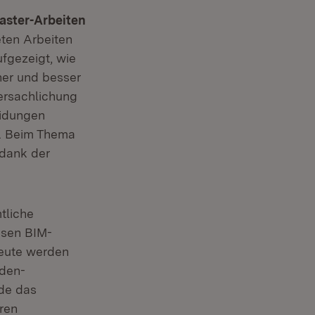
Master-Arbeiten
ten Arbeiten
fgezeigt, wie
her und besser
Versachlichung
eidungen
n. Beim Thema
 dank der
tliche
asen BIM-
heute werden
aden-
ede das
ren