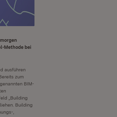
n morgen
el-Methode bei
d ausführen
Bereits zum
ogenannten BIM-
n neuem Fenster)
gten
eld „Building
iehen. Building
nungs-,