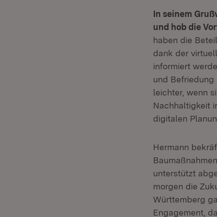
In seinem Grußw
und hob die Vor
haben die Betei
dank der virtue
informiert werd
und Befriedung 
leichter, wenn 
Nachhaltigkeit 
digitalen Planu
Hermann bekräft
Baumaßnahmen i
unterstützt abg
morgen die Zuku
Württemberg gan
Engagement, das