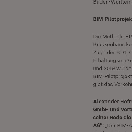
Baden-Württemb
BIM-Pilotprojek
Die Methode BIM
Brückenbaus ko
Zuge der B 31,
Erhaltungsmaßn
und 2019 wurde 
BIM-Pilotproje
gibt das Verkeh
Alexander Hofm
GmbH und Vertre
seiner Rede di
A6“:
„Der BIM-Awa