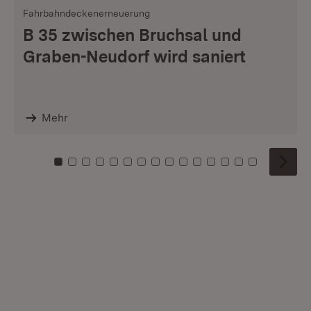
Fahrbahndeckenerneuerung
B 35 zwischen Bruchsal und
Graben-Neudorf wird saniert
Mehr
Zu Kachel: 0
Zu Kachel: 1
Zu Kachel: 2
Zu Kachel: 3
Zu Kachel: 4
Zu Kachel: 5
Zu Kachel: 6
Zu Kachel: 7
Zu Kachel: 8
Zu Kachel: 9
Zu Kachel: 10
Zu Kachel: 11
Zu Kachel: 12
Zu Kachel: 1
Zu Kachel