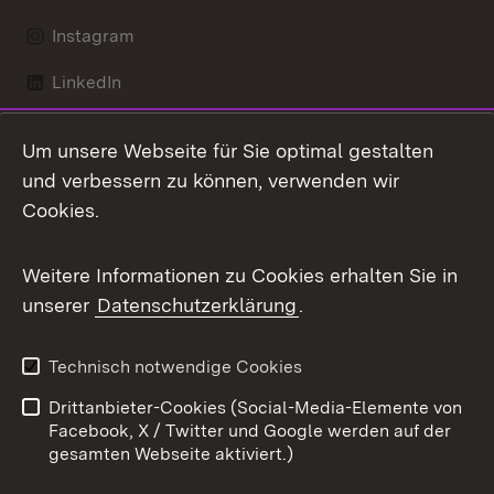
Instagram
LinkedIn
Mastodon
Um unsere Webseite für Sie optimal gestalten
X / Twitter
und verbessern zu können, verwenden wir
Cookies.
Youtube
Weitere Informationen zu Cookies erhalten Sie in
Zum 
unserer
Datenschutzerklärung
.
Kontakt
Datenschutz
Benutzungshinweise
Erklärung zur
Technisch notwendige Cookies
Barrierefreiheit
Drittanbieter-Cookies (Social-Media-Elemente von
Impressum
Cookies
Facebook, X / Twitter und Google werden auf der
gesamten Webseite aktiviert.)