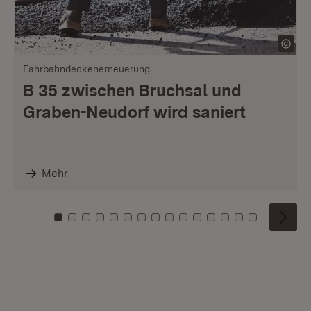
Fahrbahndeckenerneuerung
B 35 zwischen Bruchsal und
Graben-Neudorf wird saniert
Mehr
Zu Kachel: 0
Zu Kachel: 1
Zu Kachel: 2
Zu Kachel: 3
Zu Kachel: 4
Zu Kachel: 5
Zu Kachel: 6
Zu Kachel: 7
Zu Kachel: 8
Zu Kachel: 9
Zu Kachel: 10
Zu Kachel: 11
Zu Kachel: 12
Zu Kachel: 1
Zu Kachel