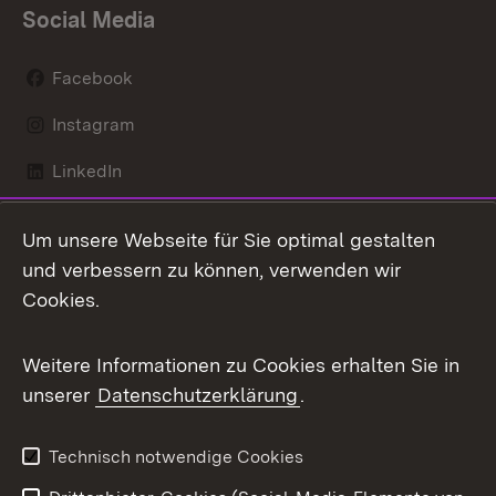
Social Media
Facebook
Instagram
LinkedIn
Mastodon
Um unsere Webseite für Sie optimal gestalten
X / Twitter
und verbessern zu können, verwenden wir
Cookies.
Youtube
Weitere Informationen zu Cookies erhalten Sie in
Zum 
unserer
Datenschutzerklärung
.
Kontakt
Datenschutz
Benutzungshinweise
Erklärung zur
Technisch notwendige Cookies
Barrierefreiheit