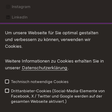
Instagram
LinkedIn
Mastodon
Um unsere Webseite für Sie optimal gestalten
X / Twitter
und verbessern zu können, verwenden wir
Cookies.
Youtube
Weitere Informationen zu Cookies erhalten Sie in
Zum 
unserer
Datenschutzerklärung
.
Kontakt
Datenschutz
Benutzungshinweise
Erklärung zur
Technisch notwendige Cookies
Barrierefreiheit
Drittanbieter-Cookies (Social-Media-Elemente von
Impressum
Cookies
Facebook, X / Twitter und Google werden auf der
gesamten Webseite aktiviert.)