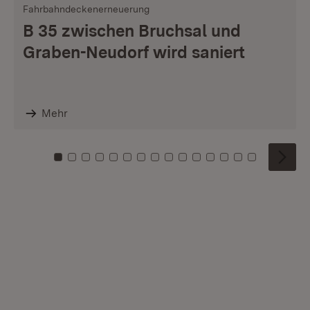
Fahrbahndeckenerneuerung
B 35 zwischen Bruchsal und
Graben-Neudorf wird saniert
Mehr
Zu Kachel: 0
Zu Kachel: 1
Zu Kachel: 2
Zu Kachel: 3
Zu Kachel: 4
Zu Kachel: 5
Zu Kachel: 6
Zu Kachel: 7
Zu Kachel: 8
Zu Kachel: 9
Zu Kachel: 10
Zu Kachel: 11
Zu Kachel: 12
Zu Kachel: 1
Zu Kachel