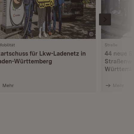
Mobilität
Straße
tartschuss für Lkw-Ladenetz in
44 neue S
aden-Württemberg
Straßenwä
Württemb
Mehr
Mehr