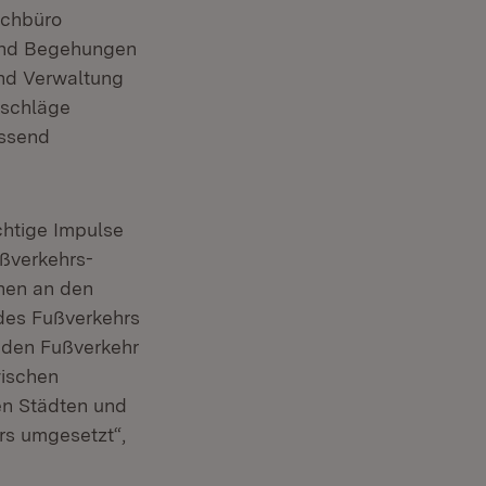
achbüro
 und Begehungen
und Verwaltung
rschläge
assend
htige Impulse
ßverkehrs-
hen an den
des Fußverkehrs
, den Fußverkehr
wischen
en Städten und
s umgesetzt“,