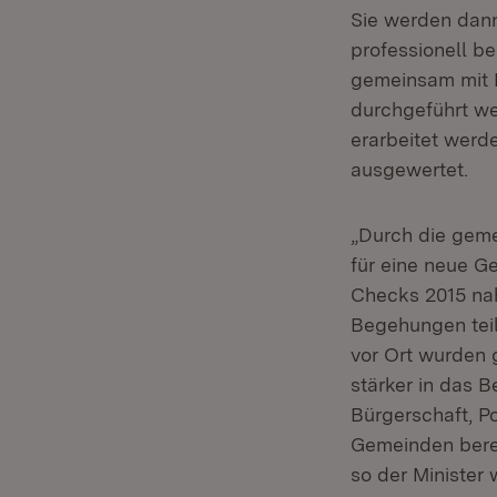
Sie werden dan
professionell b
gemeinsam mit B
durchgeführt w
erarbeitet wer
ausgewertet.
„Durch die gem
für eine neue G
Checks 2015 na
Begehungen teil
vor Ort wurden 
stärker in das 
Bürgerschaft, P
Gemeinden bere
so der Minister 