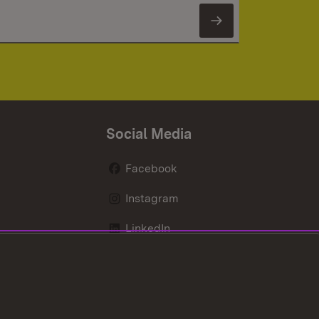
Newsletter 
Social Media
Facebook
Instagram
LinkedIn
Mastodon
X / Twitter
Youtube