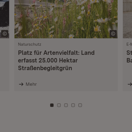
Naturschutz
E-
Platz für Artenvielfalt: Land
S
erfasst 25.000 Hektar
B
Straßenbegleitgrün
Mehr
Zu Kachel: 0
Zu Kachel: 3
Zu Kachel: 6
Zu Kachel: 9
Zu Kachel: 12