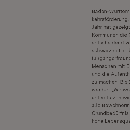
Baden-Württembe
kehrsförderung.
Jahr hat gezeig
Kommunen die Ch
entscheidend vo
schwarzen Land
fußgängerfreund
Menschen mit Be
und die Aufentha
zu machen. Bis 
werden. „Wir w
unterstützen wir
alle Bewohnerin
Grundbedürfnis d
hohe Lebensqual