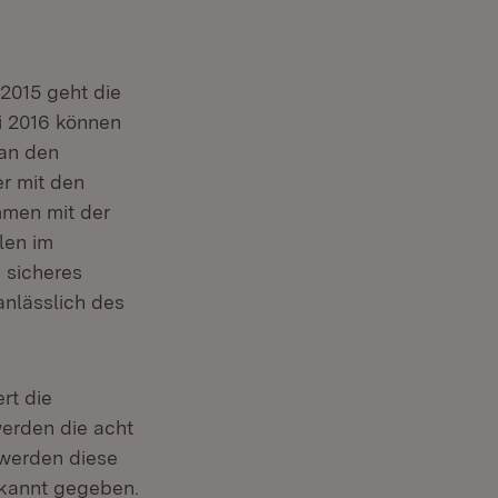
2015 geht die
i 2016 können
 an den
r mit den
mmen mit der
len im
 sicheres
anlässlich des
rt die
erden die acht
 werden diese
ekannt gegeben.