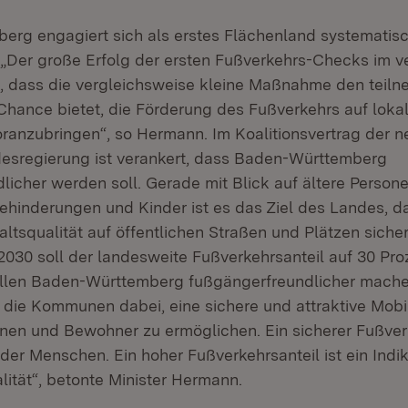
rg engagiert sich als erstes Flächenland systematisc
 „Der große Erfolg der ersten Fußverkehrs-Checks im 
t, dass die vergleichsweise kleine Maßnahme den tei
ance bietet, die Förderung des Fußverkehrs auf loka
ranzubringen“, so Hermann. Im Koalitionsvertrag der n
esregierung ist verankert, dass Baden-Württemberg
licher werden soll. Gerade mit Blick auf ältere Person
hinderungen und Kinder ist es das Ziel des Landes, 
ltsqualität auf öffentlichen Straßen und Plätzen sicher
2030 soll der landesweite Fußverkehrsanteil auf 30 Pro
ollen Baden-Württemberg fußgängerfreundlicher mache
 die Kommunen dabei, eine sichere und attraktive Mobil
nen und Bewohner zu ermöglichen. Ein sicherer Fußverk
er Menschen. Ein hoher Fußverkehrsanteil ist ein Indik
ität“, betonte Minister Hermann.