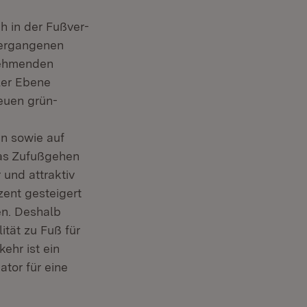
h in der Fußver-
vergangenen
lnehmenden
ler Ebene
euen grün-
en sowie auf
das Zufußgehen
 und attraktiv
zent gesteigert
n. Deshalb
ität zu Fuß für
ehr ist ein
ator für eine