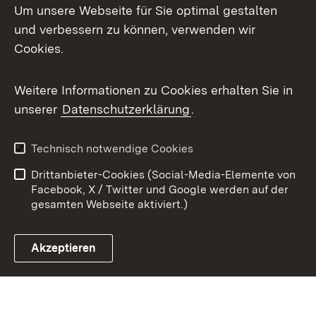
Um unsere Webseite für Sie optimal gestalten
X / Twitter
und verbessern zu können, verwenden wir
Cookies.
Youtube
Weitere Informationen zu Cookies erhalten Sie in
Zum 
unserer
Datenschutzerklärung
.
Kontakt
Datenschutz
Benutzungshinweise
Erklärung zur
Technisch notwendige Cookies
Barrierefreiheit
Drittanbieter-Cookies (Social-Media-Elemente von
Impressum
Cookies
Facebook, X / Twitter und Google werden auf der
gesamten Webseite aktiviert.)
Akzeptieren
Link zum Landesportal