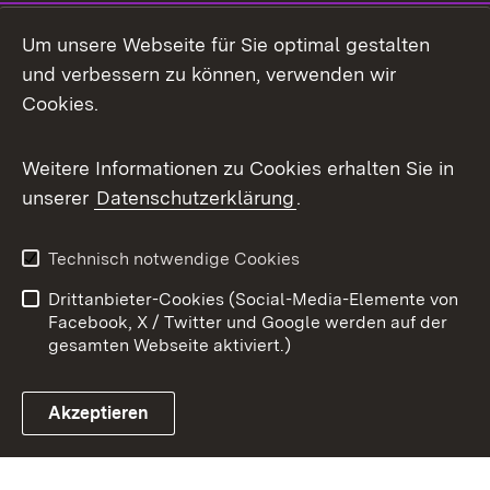
Mastodon
Um unsere Webseite für Sie optimal gestalten
X / Twitter
und verbessern zu können, verwenden wir
Cookies.
Youtube
Weitere Informationen zu Cookies erhalten Sie in
Zum 
unserer
Datenschutzerklärung
.
Kontakt
Datenschutz
Benutzungshinweise
Erklärung zur
Technisch notwendige Cookies
Barrierefreiheit
Drittanbieter-Cookies (Social-Media-Elemente von
Impressum
Cookies
Facebook, X / Twitter und Google werden auf der
gesamten Webseite aktiviert.)
Akzeptieren
Link zum Landesportal