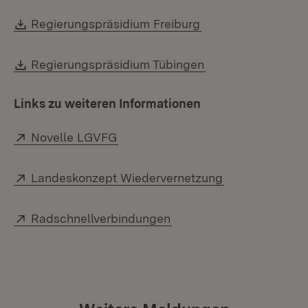
Download:
(Öffnet in neuem F
Regierungspräsidium Freiburg
Download:
(Öffnet in neuem 
Regierungspräsidium Tübingen
Links zu weiteren Informationen
Extern:
(Öffnet in neuem Fenster)
Novelle LGVFG
Extern:
(Öffnet in neu
Landeskonzept Wiedervernetzung
Extern:
(Öffnet in neuem Fenste
Radschnellverbindungen