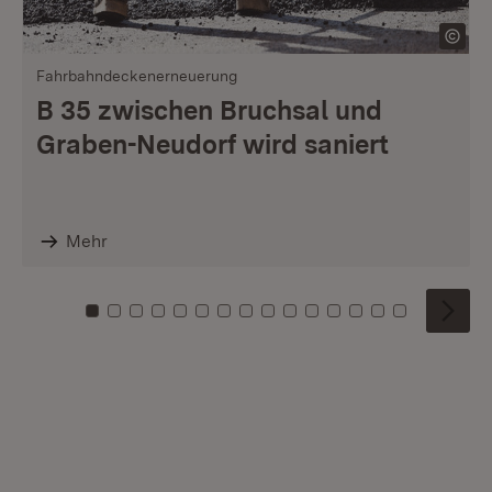
Fahrbahndeckenerneuerung
B 35 zwischen Bruchsal und
Graben-Neudorf wird saniert
Mehr
Zu Kachel: 0
Zu Kachel: 1
Zu Kachel: 2
Zu Kachel: 3
Zu Kachel: 4
Zu Kachel: 5
Zu Kachel: 6
Zu Kachel: 7
Zu Kachel: 8
Zu Kachel: 9
Zu Kachel: 10
Zu Kachel: 11
Zu Kachel: 12
Zu Kachel: 1
Zu Kachel