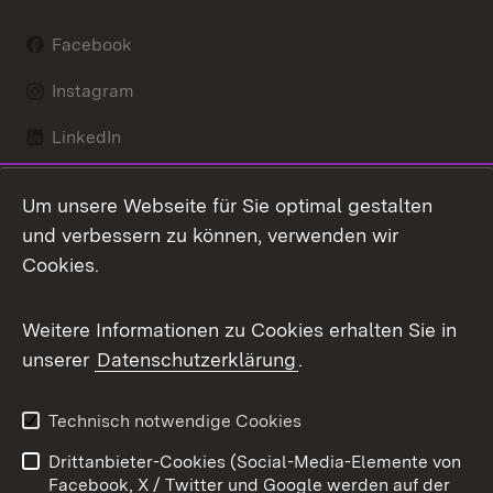
Facebook
Instagram
LinkedIn
Mastodon
Um unsere Webseite für Sie optimal gestalten
X / Twitter
und verbessern zu können, verwenden wir
Cookies.
Youtube
Weitere Informationen zu Cookies erhalten Sie in
Zum 
unserer
Datenschutzerklärung
.
Kontakt
Datenschutz
Benutzungshinweise
Erklärung zur
Technisch notwendige Cookies
Barrierefreiheit
Drittanbieter-Cookies (Social-Media-Elemente von
Impressum
Cookies
Facebook, X / Twitter und Google werden auf der