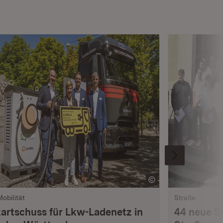
Mobilität
Straße
tartschuss für Lkw-Ladenetz in
44 neue S