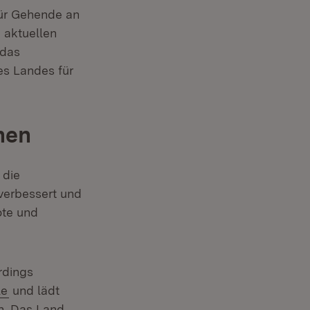
für Gehende an
 aktuellen
 das
s Landes für
hen
 die
verbessert und
ote und
rdings
le
und lädt
n. Das Land