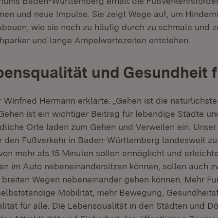
riums Baden-Württemberg erhält die Fußverkehrsförde
men und neue Impulse. Sie zeigt Wege auf, um Hinderni
bauen, wie sie noch zu häufig durch zu schmale und z
hparker und lange Ampelwartezeiten entstehen.
ensqualität und Gesundheit fü
 Winfried Hermann erklärte: „Gehen ist die natürlichst
ehen ist ein wichtiger Beitrag für lebendige Städte und
liche Orte laden zum Gehen und Verweilen ein. Unser Zi
 den Fußverkehr in Baden-Württemberg landesweit zu
n mehr als 15 Minuten sollen ermöglicht und erleichte
en im Auto nebeneinandersitzen können, sollen auch z
d breiten Wegen nebeneinander gehen können. Mehr Fu
elbstständige Mobilität, mehr Bewegung, Gesundheits
ität für alle. Die Lebensqualität in den Städten und Dö