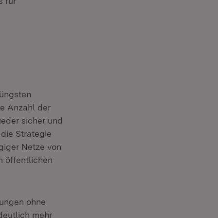
s für
jüngsten
ie Anzahl der
ieder sicher und
die Strategie
giger Netze von
 öffentlichen
nungen ohne
deutlich mehr