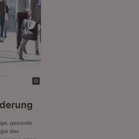
rderung
ige, gesunde
egie des