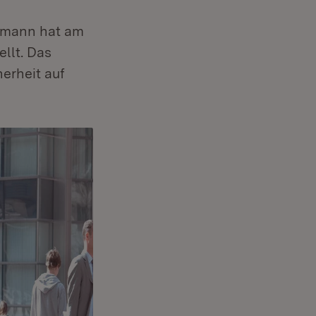
ermann hat am
llt. Das
erheit auf