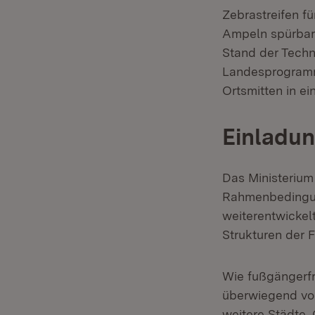
Zebrastreifen f
Ampeln spürbar
Stand der Techni
Landesprogramm
Ortsmitten in 
Einladu
Das Ministerium
Rahmenbedingung
weiterentwickel
Strukturen der 
Wie fußgängerfr
überwiegend vor
weitere Städte,