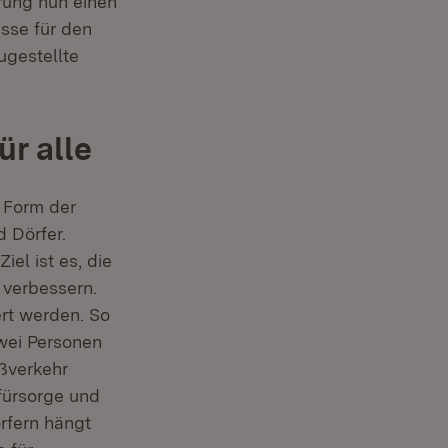
rung nun einen
sse für den
ugestellte
r alle
e Form der
 Dörfer.
el ist es, die
 verbessern.
rt werden. So
wei Personen
ßverkehr
fürsorge und
rfern hängt