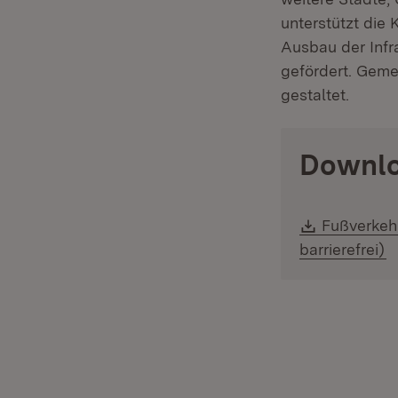
unterstützt di
Ausbau der Infr
gefördert. Geme
gestaltet.
Downl
Download
Fußverkeh
(
barrierefrei)