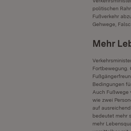
Verkehrsministe
politischen Rah
Fußverkehr abzu
Gehwege, Falsc
Mehr Leb
Verkehrsminister
Fortbewegung. G
Fußgängerfreund
Bedingungen für
Auch Fußwege vo
wie zwei Person
auf ausreichen
bedeutet mehr s
mehr Lebensqual