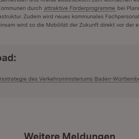
e Kommunen durch
attraktive Förderprogramme
bei Plan
astruktur. Zudem wird neues kommunales Fachpersonal 
insam wird so die Mobilität der Zukunft direkt vor der 
oad:
:
rsstrategie des Verkehrsministeriums Baden-Württemb
Öffnet in neuem Fenster)
Weitere Meldungen