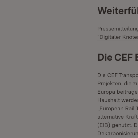
Weiterfü
Pressemitteilun
"Digitaler Knote
Die CEF 
Die CEF Transpor
Projekten, die z
Europa beitrage
Haushalt werden
„European Rail 
alternative Kraf
(EIB) genutzt. D
Dekarbonisierun