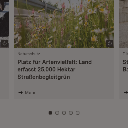
Naturschutz
E-
Platz für Artenvielfalt: Land
S
erfasst 25.000 Hektar
B
Straßenbegleitgrün
Mehr
Zu Kachel: 0
Zu Kachel: 3
Zu Kachel: 6
Zu Kachel: 9
Zu Kachel: 12