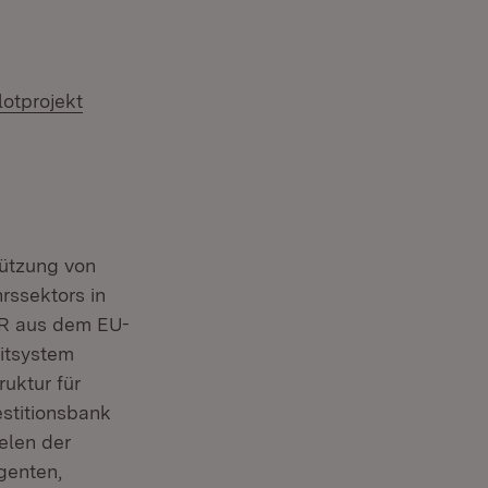
lotprojekt
tützung von
rssektors in
UR aus dem EU-
itsystem
uktur für
estitionsbank
ielen der
genten,