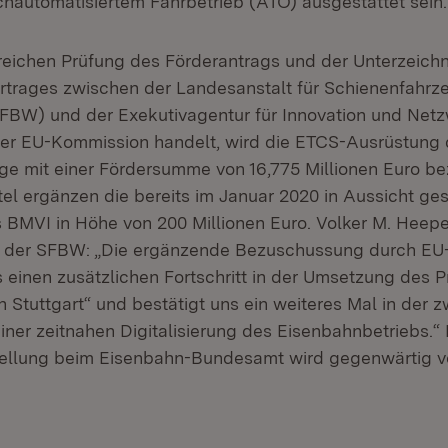
automatisiertem Fahrbetrieb (ATO) ausgestattet sein.
reichen Prüfung des Förderantrags und der Unterzeich
rtrages zwischen der Landesanstalt für Schienenfahr
BW) und der Exekutivagentur für Innovation und Netz
der EU-Kommission handelt, wird die ETCS-Ausrüstung 
ge mit einer Fördersumme von 16,775 Millionen Euro be
el ergänzen die bereits im Januar 2020 in Aussicht ges
s BMVI in Höhe von 200 Millionen Euro. Volker M. Heepe
r der SFBW: „Die ergänzende Bezuschussung durch EU-
 einen zusätzlichen Fortschritt in der Umsetzung des P
n Stuttgart“ und bestätigt uns ein weiteres Mal in der
iner zeitnahen Digitalisierung des Eisenbahnbetriebs.“ 
ellung beim Eisenbahn-Bundesamt wird gegenwärtig vo