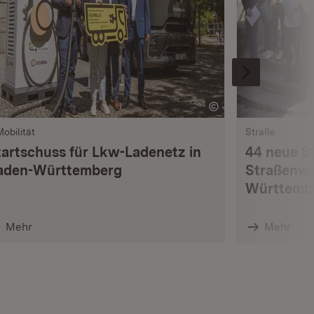
Mobilität
Straße
tartschuss für Lkw-Ladenetz in
44 neue S
aden-Württemberg
Straßenwä
Württemb
Mehr
Mehr