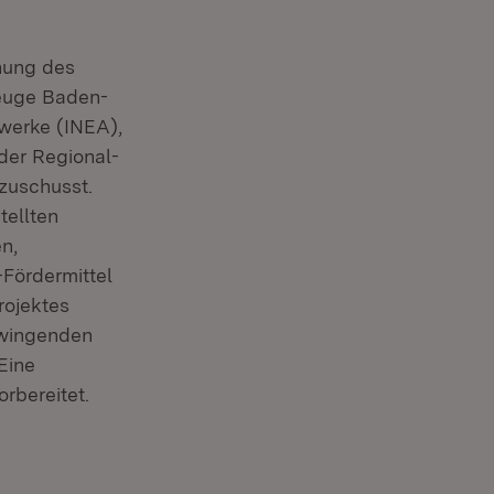
nung des
zeuge Baden-
werke (INEA),
der Regional-
zuschusst.
tellten
n,
Fördermittel
rojektes
 zwingenden
Eine
rbereitet.