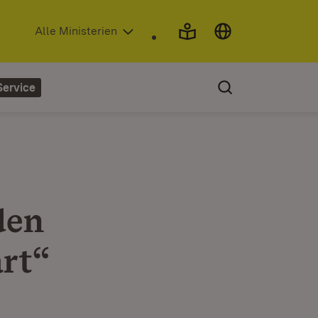
(Öffnet in neuem Fenster)
Alle Ministerien
Service
den
art“