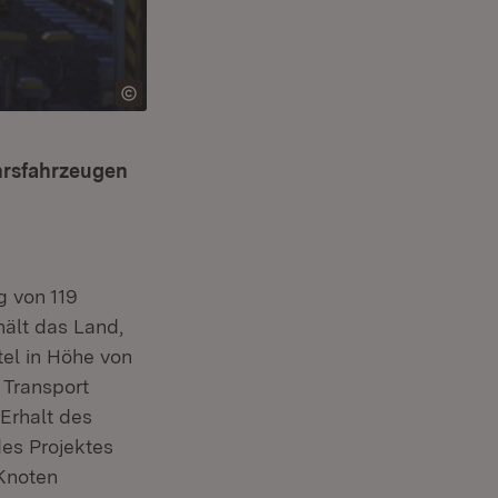
hrsfahrzeugen
g von 119
ält das Land,
tel in Höhe von
 Transport
Erhalt des
es Projektes
 Knoten