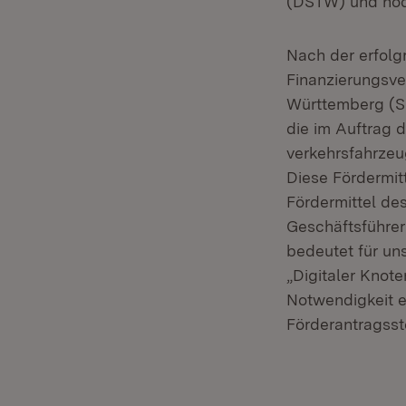
(DSTW) und hoch
Nach der erfolg
Finanzierungsve
Württemberg (SF
die im Auftrag 
verkehrsfahrzeu
Diese Fördermitt
Fördermittel de
Geschäftsführe
bedeutet für uns
„Digitaler Knote
Notwendigkeit e
Förderantragsst