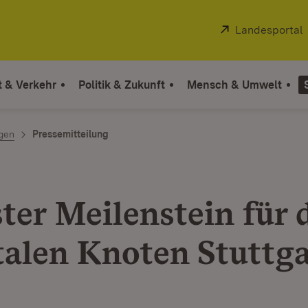
Extern:
Landesportal
t & Verkehr
Politik & Zukunft
Mensch & Umwelt
ngen
Pressemitteilung
ter Meilenstein für 
talen Knoten Stuttg