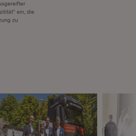
usgereifter
lität“ ein, die
tzung zu