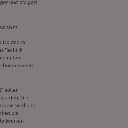
ger und steigert
 aus dem
ie Deutsche
er Technik
 gesamten
ie bundesweite
" sollen
 werden. Die
 Damit wird das
cken bis
tellwerken