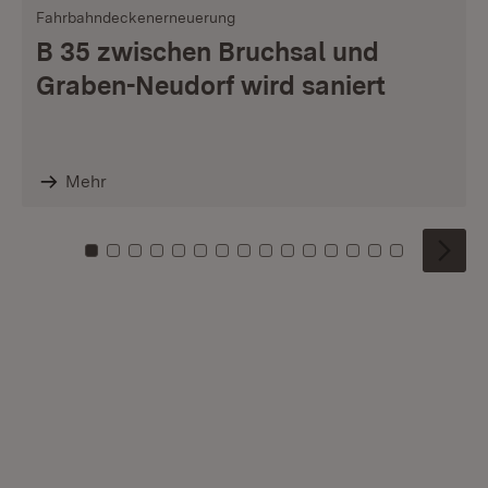
Fahrbahndeckenerneuerung
B 35 zwischen Bruchsal und
Graben-Neudorf wird saniert
Mehr
Zu Kachel: 0
Zu Kachel: 1
Zu Kachel: 2
Zu Kachel: 3
Zu Kachel: 4
Zu Kachel: 5
Zu Kachel: 6
Zu Kachel: 7
Zu Kachel: 8
Zu Kachel: 9
Zu Kachel: 10
Zu Kachel: 11
Zu Kachel: 12
Zu Kachel: 1
Zu Kachel