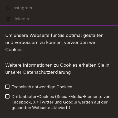
Instagram
LinkedIn
Mastodon
Um unsere Webseite für Sie optimal gestalten
X / Twitter
und verbessern zu können, verwenden wir
Cookies.
Youtube
Weitere Informationen zu Cookies erhalten Sie in
Zum 
unserer
Datenschutzerklärung
.
Kontakt
Datenschutz
Benutzungshinweise
Erklärung zur
Technisch notwendige Cookies
Barrierefreiheit
Drittanbieter-Cookies (Social-Media-Elemente von
Impressum
Cookies
Facebook, X / Twitter und Google werden auf der
gesamten Webseite aktiviert.)