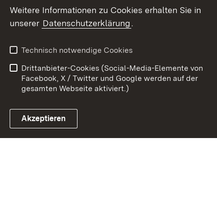
Weitere Informationen zu Cookies erhalten Sie in
Zum 
unserer
Datenschutzerklärung
.
Kontakt
Datenschutz
Benutzungshinweise
Erklärung zur
Technisch notwendige Cookies
Barrierefreiheit
Drittanbieter-Cookies (Social-Media-Elemente von
Impressum
Cookies
Facebook, X / Twitter und Google werden auf der
gesamten Webseite aktiviert.)
Akzeptieren
Link zum Landesportal