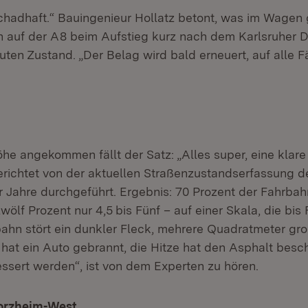
schadhaft.“ Bauingenieur Hollatz betont, was im Wagen 
hn auf der A 8 beim Aufstieg kurz nach dem Karlsruher D
uten Zustand. „Der Belag wird bald erneuert, auf alle F
he angekommen fällt der Satz: „Alles super, eine klare 
richtet von der aktuellen Straßenzustandserfassung d
er Jahre durchgeführt. Ergebnis: 70 Prozent der Fahrbah
wölf Prozent nur 4,5 bis Fünf – auf einer Skala, die bis 
bahn stört ein dunkler Fleck, mehrere Quadratmeter gr
 hat ein Auto gebrannt, die Hitze hat den Asphalt besch
sert werden“, ist von dem Experten zu hören.
forzheim-West