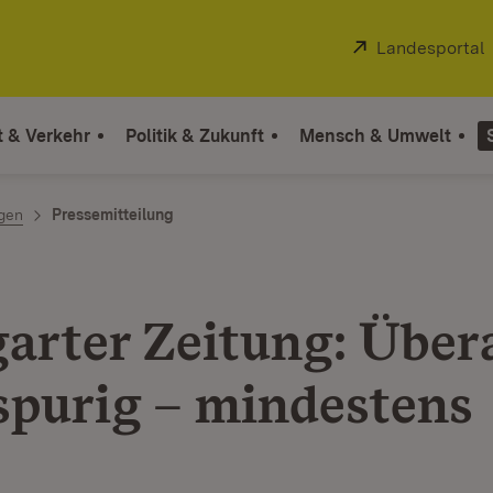
Extern:
Landesportal
t & Verkehr
Politik & Zukunft
Mensch & Umwelt
ngen
Pressemitteilung
garter Zeitung: Übera
spurig – mindestens