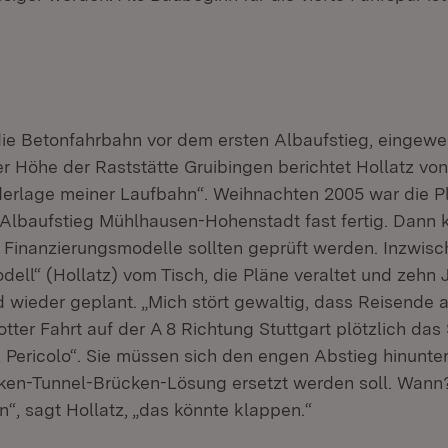
die Betonfahrbahn vor dem ersten Albaufstieg, eingewe
er Höhe der Raststätte Gruibingen berichtet Hollatz vo
derlage meiner Laufbahn“. Weihnachten 2005 war die Pl
 Albaufstieg Mühlhausen-Hohenstadt fast fertig. Dann
Finanzierungsmodelle sollten geprüft werden. Inzwisch
ll“ (Hollatz) vom Tisch, die Pläne veraltet und zehn J
d wieder geplant. „Mich stört gewaltig, dass Reisende
tter Fahrt auf der A 8 Richtung Stuttgart plötzlich das
, Pericolo“. Sie müssen sich den engen Abstieg hinunte
ken-Tunnel-Brücken-Lösung ersetzt werden soll. Wann?
n“, sagt Hollatz, „das könnte klappen.“