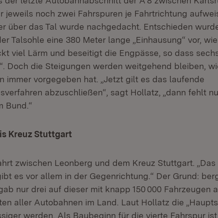
es der letzte Autobahnabschnitt der A 8 zwischen Karls
ur jeweils noch zwei Fahrspuren je Fahrtrichtung aufwei
r über das Tal wurde nachgedacht. Entschieden wurde
der Talsohle eine 380 Meter lange „Einhausung“ vor, w
uckt viel Lärm und beseitigt die Engpässe, so dass sec
“.
Doch die Steigungen werden weitgehend bleiben, wie
n immer vorgegeben hat. „Jetzt gilt es das laufende
sverfahren abzuschließen“, sagt Hollatz, „dann fehlt n
m Bund.“
s Kreuz Stuttgart
Fahrt zwischen Leonberg und dem Kreuz Stuttgart. „Das i
gibt es vor allem in der Gegenrichtung.“ Der Grund: berg
gab nur drei auf dieser mit knapp 150 000 Fahrzeugen
ten aller Autobahnen im Land. Laut Hollatz die „Haupt
ssiger werden. Als Baubeginn für die vierte Fahrspur is