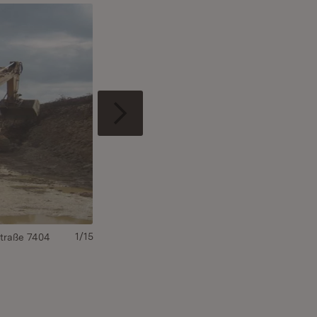
1/15
straße 7404
Herstellung der provisorischen Verbreiterung de
2
: 13
hel: 14