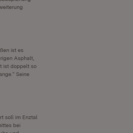
rweiterung
ßen ist es
origen Asphalt,
t ist doppelt so
lange.“ Seine
t soll im Enztal
ittes bei