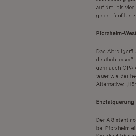
auf drei bis vie
gehen fünf bis z
Pforzheim-Wes
Das Abrollgeräu
deutlich leiser“
gern auch OPA ge
teuer wie der he
Alternative: „H
Enztalquerung
Der A 8 steht no
bei Pforzheim e