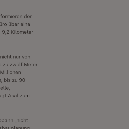
nformieren der
üro über eine
 9,2 Kilometer
nicht nur von
s zu zwölf Meter
Millionen
 bis zu 90
elle,
sagt Asal zum
obahn „nicht
Ausbauplanung