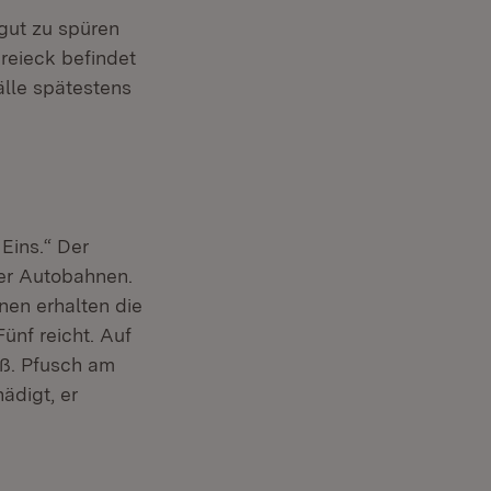
gut zu spüren
reieck befindet
älle spätestens
Eins.“ Der
er Autobahnen.
nen erhalten die
Fünf reicht. Auf
oß. Pfusch am
ädigt, er