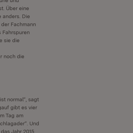
ruhe und
st. Über eine
 anders. Die
ie der Fachmann
hs Fahrspuren
 sie die
ur noch die
st normal“, sagt
auf gibt es vier
 am Tag am
schlagader“. Und
t das Jahr 2015