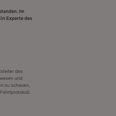
estanden. Im
Ein Experte des
sleiter des
enwesen und
en zu schauen,
ahrtprotokoll: