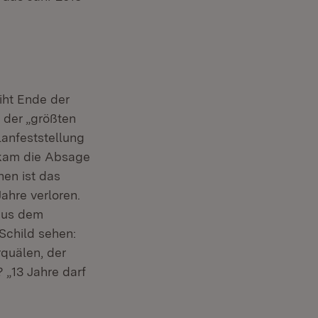
iht Ende der
n der „größten
anfeststellung
 kam die Absage
en ist das
ahre verloren.
 aus dem
 Schild sehen:
rquälen, der
 „13 Jahre darf