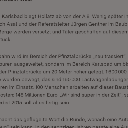
 Karlsbad biegt Hollatz ab von der A 8. Wenig später i
rich Asal und der Referatsleiter Jürgen Gentner im Baub
Berge werden versetzt und Täler geschaffen auf diesem
tück.
hn wird im Bereich der Pfinztalbrücke „neu trassiert“, 
Spuren ausgeweitet, sondern im Bereich Karlsbad um bi
der Pfinztalbrücke um 20 Meter höher gelegt. 1 600 000 
 wurden bewegt, das sind 160 000 Lastwagenladungen,
ren im Einsatz. 100 Menschen arbeiten auf dieser Baust
sten: 148 Millionen Euro. „Wir sind super in der Zeit“, 
bst 2015 soll alles fertig sein.
macht das geflügelte Wort die Runde, wonach eine Aut
ug“ sein kann. In den sechziger Jahren passte eine 