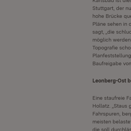
Karlsbad ist di
Stuttgart, der n
hohe Brücke que
Pläne sehen in 
sagt, „die schl
möglich werden
Topografie scho
Planfeststellung
Baufreigabe vo
Leonberg-Ost bi
Eine staufreie 
Hollatz. „Staus 
Fahrspuren, ber
meisten belaste
die soll durchlä