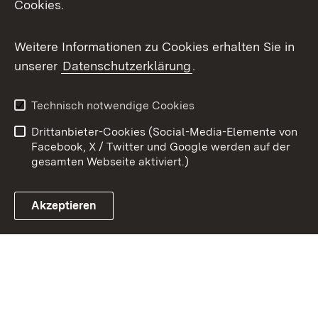
Cookies.
Youtube
Weitere Informationen zu Cookies erhalten Sie in
Zum 
unserer
Datenschutzerklärung
.
Kontakt
Datenschutz
Benutzungshinweise
Erklärung zur
Technisch notwendige Cookies
Barrierefreiheit
Drittanbieter-Cookies (Social-Media-Elemente von
Impressum
Cookies
Facebook, X / Twitter und Google werden auf der
gesamten Webseite aktiviert.)
Akzeptieren
Link zum Landesportal