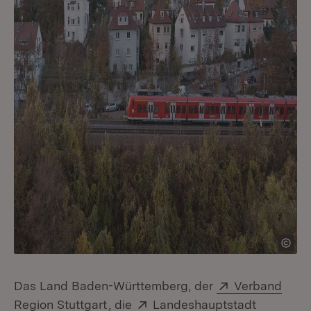
Extern:
Das Land Baden-Württemberg, der
Verband
(Öffnet in neuem Fenster)
Extern:
Region Stuttgart
, die
Landeshauptstadt