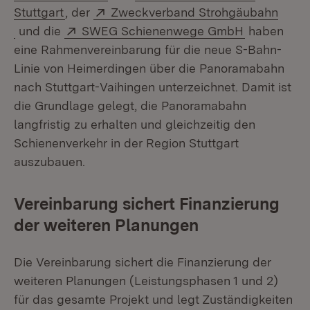
(Öffnet in neuem Fenster)
Extern:
Stuttgart
, der
Zweckverband Strohgäubahn
(Öffnet in neuem Fenster)
Extern:
(Öffnet in 
und die
SWEG Schienenwege GmbH
haben
eine Rahmenvereinbarung für die neue S-Bahn-
Linie von Heimerdingen über die Panoramabahn
nach Stuttgart-Vaihingen unterzeichnet. Damit ist
die Grundlage gelegt, die Panoramabahn
langfristig zu erhalten und gleichzeitig den
Schienenverkehr in der Region Stuttgart
auszubauen.
Vereinbarung sichert Finanzierung
der weiteren Planungen
Die Vereinbarung sichert die Finanzierung der
weiteren Planungen (Leistungsphasen 1 und 2)
für das gesamte Projekt und legt Zuständigkeiten