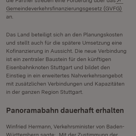
die Partner streben eine Förderung über das
(Öffn
Gemeindeverkehrsfinanzierungsgesetz (GVFG)
an.
Das Land beteiligt sich an den Planungskosten
und stellt auch für die spätere Umsetzung eine
Kofinanzierung in Aussicht. Die neue Verbindung
ist ein zentraler Baustein für den künftigen
Eisenbahnknoten Stuttgart und bildet den
Einstieg in ein erweitertes Nahverkehrsangebot
mit zusätzlichen Verbindungen und Kapazitäten
in der ganzen Region Stuttgart.
Panoramabahn dauerhaft erhalten
Winfried Hermann, Verkehrsminister von Baden-
Württemberg sagte: „Mit der Zustimmung der