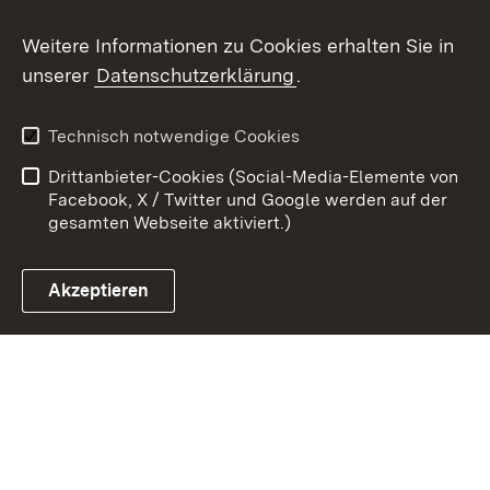
Weitere Informationen zu Cookies erhalten Sie in
Zum 
unserer
Datenschutzerklärung
.
Kontakt
Datenschutz
Benutzungshinweise
Erklärung zur
Technisch notwendige Cookies
Barrierefreiheit
Drittanbieter-Cookies (Social-Media-Elemente von
Impressum
Cookies
Facebook, X / Twitter und Google werden auf der
gesamten Webseite aktiviert.)
Akzeptieren
Link zum Landesportal