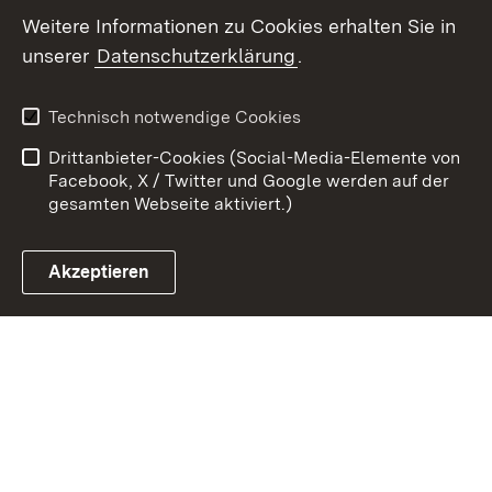
Weitere Informationen zu Cookies erhalten Sie in
Zum 
unserer
Datenschutzerklärung
.
Kontakt
Datenschutz
Benutzungshinweise
Erklärung zur
Technisch notwendige Cookies
Barrierefreiheit
Drittanbieter-Cookies (Social-Media-Elemente von
Impressum
Cookies
Facebook, X / Twitter und Google werden auf der
gesamten Webseite aktiviert.)
Akzeptieren
Link zum Landesportal