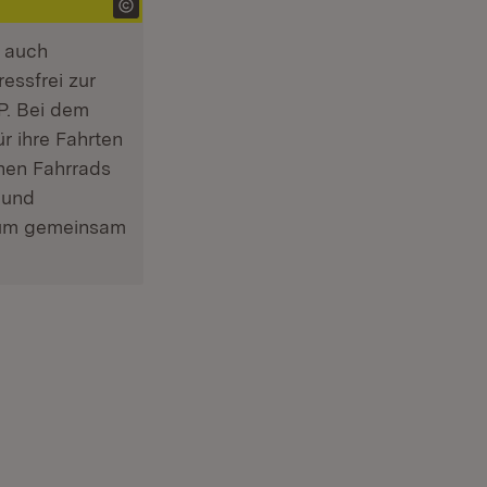
n auch
essfrei zur
P. Bei dem
r ihre Fahrten
enen Fahrrads
 und
, um gemeinsam