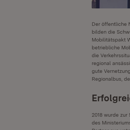
Der öffentliche
bilden die Sch
Mobilitätspakt 
betriebliche Mo
die Verkehrssit
regional ansäss
gute Vernetzung
Regionalbus, d
Erfolgre
2018 wurde zur 
des Ministeriums