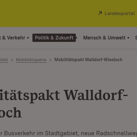
Extern:
Landesportal
t & Verkehr
Politik & Zukunft
Mensch & Umwelt
ität
Mobilitätspakte
Mobilitätspakt Walldorf-Wiesloch
itätspakt Walldorf-
och
er Busverkehr im Stadtgebiet, neue Radschnellweg