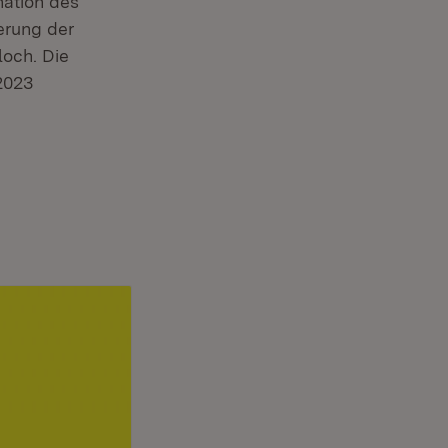
nation des
erung der
loch. Die
2023