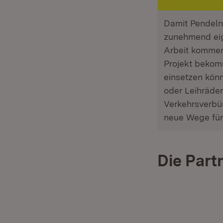
Damit Pendeln 
zunehmend eige
Arbeit kommen.
Projekt bekomm
einsetzen könn
oder Leihräde
Verkehrsverbün
neue Wege für 
Die Part