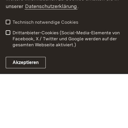
Zum 
unserer
Datenschutzerklärung
.
Kontakt
Datenschutz
Benutzungshinweise
Erklärung zur
Technisch notwendige Cookies
Barrierefreiheit
Drittanbieter-Cookies (Social-Media-Elemente von
Impressum
Cookies
Facebook, X / Twitter und Google werden auf der
gesamten Webseite aktiviert.)
Akzeptieren
Link zum Landesportal