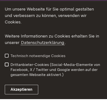
Mastodon
Um unsere Webseite für Sie optimal gestalten
X / Twitter
und verbessern zu können, verwenden wir
Cookies.
Youtube
Weitere Informationen zu Cookies erhalten Sie in
Zum 
unserer
Datenschutzerklärung
.
Kontakt
Datenschutz
Benutzungshinweise
Erklärung zur
Technisch notwendige Cookies
Barrierefreiheit
Drittanbieter-Cookies (Social-Media-Elemente von
Impressum
Cookies
Facebook, X / Twitter und Google werden auf der
gesamten Webseite aktiviert.)
Akzeptieren
Link zum Landesportal