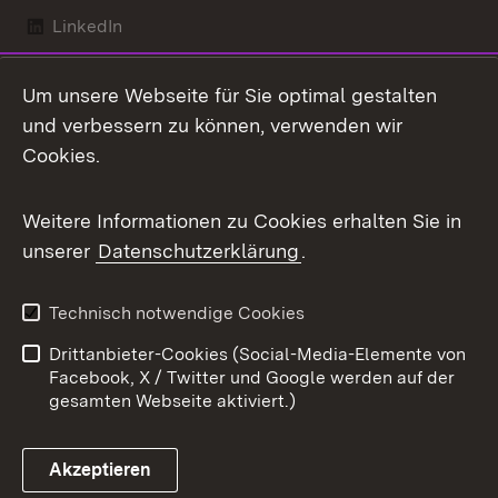
LinkedIn
Mastodon
Um unsere Webseite für Sie optimal gestalten
X / Twitter
und verbessern zu können, verwenden wir
Cookies.
Youtube
Weitere Informationen zu Cookies erhalten Sie in
Zum 
unserer
Datenschutzerklärung
.
Kontakt
Datenschutz
Benutzungshinweise
Erklärung zur
Technisch notwendige Cookies
Barrierefreiheit
Drittanbieter-Cookies (Social-Media-Elemente von
Impressum
Cookies
Facebook, X / Twitter und Google werden auf der
gesamten Webseite aktiviert.)
Akzeptieren
Link zum Landesportal