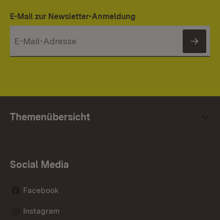
E-Mail zur Newsletter-Anmeldung
News
Themenübersicht
Social Media
Facebook
Instagram